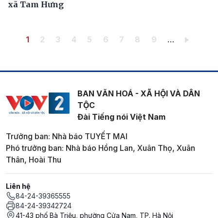
xã Tam Hưng
Pagination
Trang hiện thời
Trang
Trang
Trang
Trang
Trang
Trang
Trang
Trang
1
2
3
4
5
6
7
8
9
…
BAN VĂN HOÁ - XÃ HỘI VÀ DÂN
TỘC
Đài Tiếng nói Việt Nam
Trưởng ban: Nhà báo TUYẾT MAI
Phó trưởng ban: Nhà báo Hồng Lan, Xuân Thọ, Xuân
Thân, Hoài Thu
Liên hệ
84-24-39365555
84-24-39342724
41-43 phố Bà Triệu, phường Cửa Nam, TP. Hà Nội