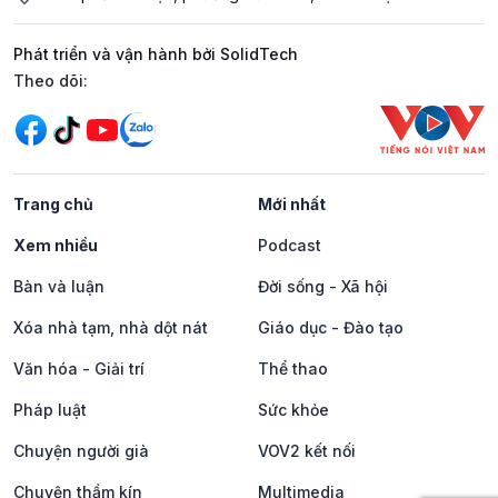
Phát triển và vận hành bởi SolidTech
Mạng xã hội
Theo dõi:
Trang chủ
Mới nhất
Xem nhiều
Podcast
Bàn và luận
Đời sống - Xã hội
Xóa nhà tạm, nhà dột nát
Giáo dục - Đào tạo
Văn hóa - Giải trí
Thể thao
Pháp luật
Sức khỏe
Chuyện người già
VOV2 kết nối
Chuyện thầm kín
Multimedia