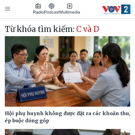
Nhảy đến nội dung
Podcast
Radio
Multimedia
Main navigation
Từ khóa tìm kiếm:
C và D
Hội phụ huynh không được đặt ra các khoản thu,
ép buộc đóng góp