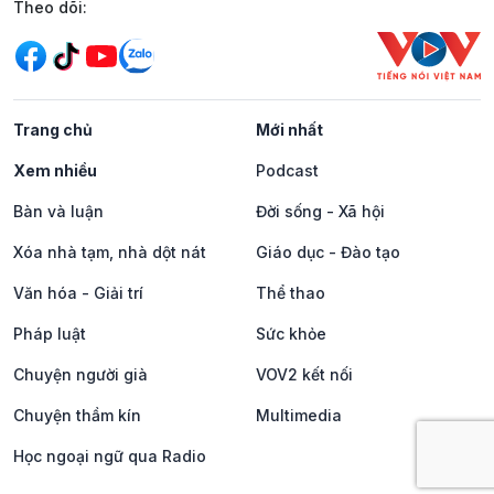
Mạng xã hội
Theo dõi:
Trang chủ
Mới nhất
Xem nhiều
Podcast
Bàn và luận
Đời sống - Xã hội
Xóa nhà tạm, nhà dột nát
Giáo dục - Đào tạo
Văn hóa - Giải trí
Thể thao
Pháp luật
Sức khỏe
Chuyện người già
VOV2 kết nối
Chuyện thầm kín
Multimedia
Học ngoại ngữ qua Radio