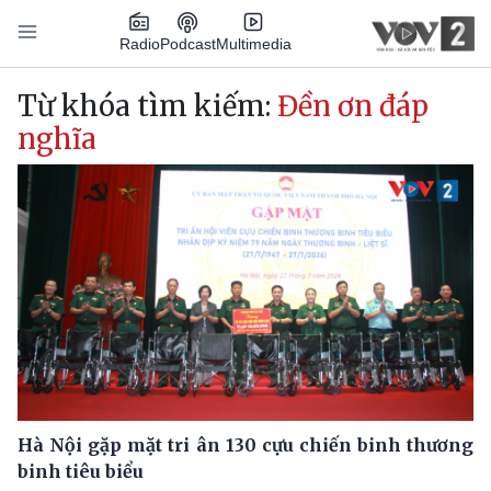
Nhảy đến nội dung
Podcast
Radio
Multimedia
Main navigation
Từ khóa tìm kiếm:
Đền ơn đáp
nghĩa
Hà Nội gặp mặt tri ân 130 cựu chiến binh thương
binh tiêu biểu