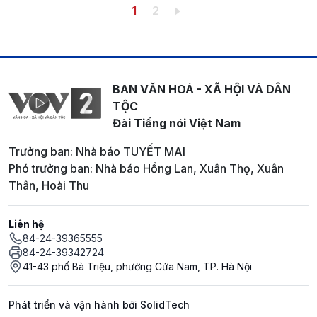
Pagination
Trang hiện thời
Trang
1
2
BAN VĂN HOÁ - XÃ HỘI VÀ DÂN
TỘC
Đài Tiếng nói Việt Nam
Trưởng ban: Nhà báo TUYẾT MAI
Phó trưởng ban: Nhà báo Hồng Lan, Xuân Thọ, Xuân
Thân, Hoài Thu
Liên hệ
84-24-39365555
84-24-39342724
41-43 phố Bà Triệu, phường Cửa Nam, TP. Hà Nội
Phát triển và vận hành bởi SolidTech