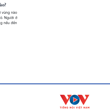
ào?
ứ vùng nào
ỏ. Người ở
ng nếu đến