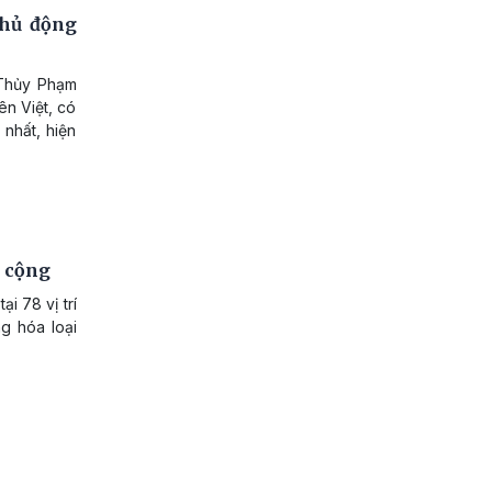
chủ động
 Thủy Phạm
ên Việt, có
nhất, hiện
g cộng
i 78 vị trí
g hóa loại