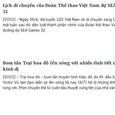
Lịch di chuyển của Đoàn Thể thao Việt Nam dự S
32
[VOV2] - Ngày 26/4, đội tuyển U22 Việt Nam sẽ di chuyển sang 
một tuần sau đó đến lượt thành phần chính của Đoàn thể thao Vi
đường dự SEA Games 32.
Bom tấn Trại hoa đỏ lên sóng với nhiều tình tiết 
kinh dị
[VOV2] - Trại hoa đỏ - bom tấn truyền hình triệu đô do K+ đầu t
Victor Vũ làm đạo diễn sẽ lên sóng tối nay (4/7) hé lộ những tình 
rùng rợn. Phim chuyển thể từ cuốn tiểu thuyết cùng tên của nhà văn 