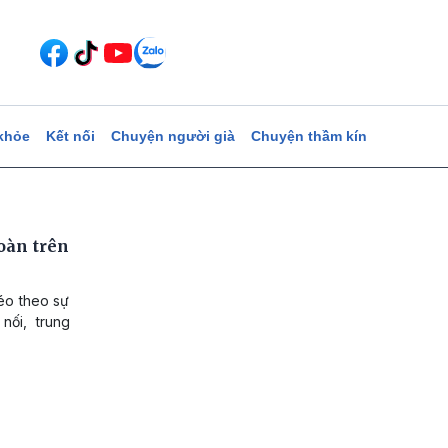
khỏe
Kết nối
Chuyện người già
Chuyện thầm kín
oàn trên
éo theo sự
nối, trung