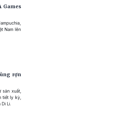
EA Games
Campuchia,
ệt Nam lên
rùng rợn
ư sản xuất,
tiết ly kỳ,
Di Li.