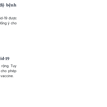
 độ bệnh
vid-19 được
 đồng ý cho
id-19
 rộng. Tuy
h cho phép
 vaccine.