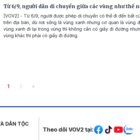
Từ 6/9, người dân di chuyển giữa các vùng như thế n
[VOV2] - Từ 6/9, người được phép di chuyển có thể đi đến bất c
trên địa bàn, dù nơi sống là vùng xanh nhưng cơ quan là vùng đ
vùng xanh đi lại trong vùng thì không cần có giấy đi đường như
vùng khác thì phải có giấy đi đường.
Trang hiện thời
Trang
1
2
Mạng xã hội
VÀ DÂN TỘC
Theo dõi VOV2 tại: