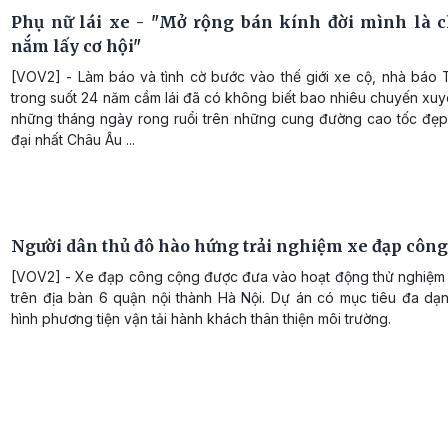
Phụ nữ lái xe - "Mở rộng bán kính đời mình là 
nắm lấy cơ hội"
[VOV2] - Làm báo và tình cờ bước vào thế giới xe cộ, nhà báo
trong suốt 24 năm cầm lái đã có không biết bao nhiêu chuyến xuy
những tháng ngày rong ruổi trên những cung đường cao tốc đẹp 
đại nhất Châu Âu ...
Người dân thủ đô hào hứng trải nghiệm xe đạp côn
[VOV2] - Xe đạp công cộng được đưa vào hoạt động thử nghiệm tạ
trên địa bàn 6 quận nội thành Hà Nội. Dự án có mục tiêu đa dạn
hình phương tiện vận tải hành khách thân thiện môi trường.