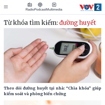
Nhảy đến nội dung
Podcast
Radio
Multimedia
Main navigation
Từ khóa tìm kiếm:
đường huyết
Theo dõi đường huyết tại nhà: “Chìa khóa” giúp
kiểm soát và phòng biến chứng