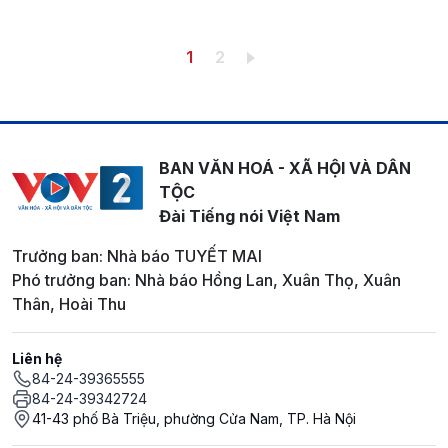
Pagination
Trang hiện thời
Trang
1
2
BAN VĂN HOÁ - XÃ HỘI VÀ DÂN
TỘC
Đài Tiếng nói Việt Nam
Trưởng ban: Nhà báo TUYẾT MAI
Phó trưởng ban: Nhà báo Hồng Lan, Xuân Thọ, Xuân
Thân, Hoài Thu
Liên hệ
84-24-39365555
84-24-39342724
41-43 phố Bà Triệu, phường Cửa Nam, TP. Hà Nội