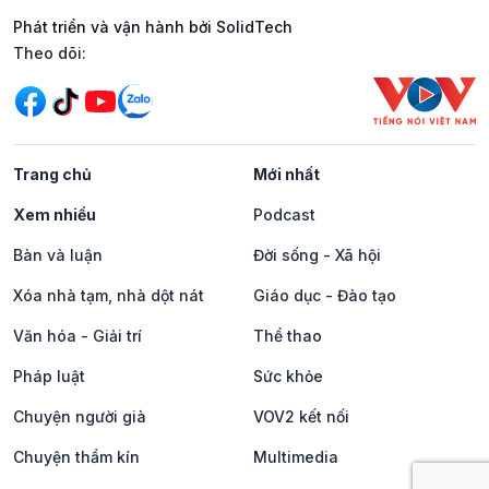
Phát triển và vận hành bởi SolidTech
Mạng xã hội
Theo dõi:
Trang chủ
Mới nhất
Xem nhiều
Podcast
Bàn và luận
Đời sống - Xã hội
Xóa nhà tạm, nhà dột nát
Giáo dục - Đào tạo
Văn hóa - Giải trí
Thể thao
Pháp luật
Sức khỏe
Chuyện người già
VOV2 kết nối
Chuyện thầm kín
Multimedia