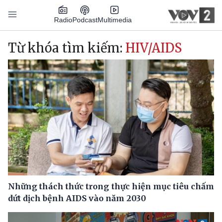
Nhảy đến nội dung
Podcast
Radio
Multimedia
Main navigation
Từ khóa tìm kiếm:
HIV/AIDS
Những thách thức trong thực hiện mục tiêu chấm
dứt dịch bệnh AIDS vào năm 2030