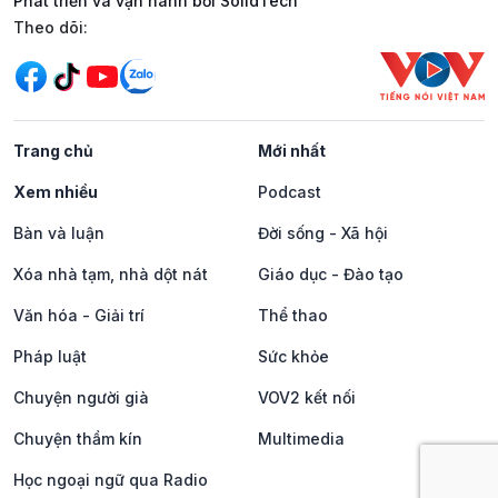
Phát triển và vận hành bởi SolidTech
Mạng xã hội
Theo dõi:
Trang chủ
Mới nhất
Xem nhiều
Podcast
Bàn và luận
Đời sống - Xã hội
Xóa nhà tạm, nhà dột nát
Giáo dục - Đào tạo
Văn hóa - Giải trí
Thể thao
Pháp luật
Sức khỏe
Chuyện người già
VOV2 kết nối
Chuyện thầm kín
Multimedia
Học ngoại ngữ qua Radio