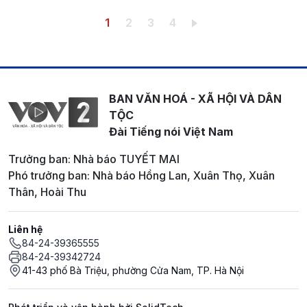
Pagination
Trang hiện thời
Trang
Trang
Trang
1
2
3
4
BAN VĂN HOÁ - XÃ HỘI VÀ DÂN
TỘC
Đài Tiếng nói Việt Nam
Trưởng ban: Nhà báo TUYẾT MAI
Phó trưởng ban: Nhà báo Hồng Lan, Xuân Thọ, Xuân
Thân, Hoài Thu
Liên hệ
84-24-39365555
84-24-39342724
41-43 phố Bà Triệu, phường Cửa Nam, TP. Hà Nội