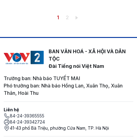
Pagination
Trang hiện thời
Trang
1
2
BAN VĂN HOÁ - XÃ HỘI VÀ DÂN
TỘC
Đài Tiếng nói Việt Nam
Trưởng ban: Nhà báo TUYẾT MAI
Phó trưởng ban: Nhà báo Hồng Lan, Xuân Thọ, Xuân
Thân, Hoài Thu
Liên hệ
84-24-39365555
84-24-39342724
41-43 phố Bà Triệu, phường Cửa Nam, TP. Hà Nội