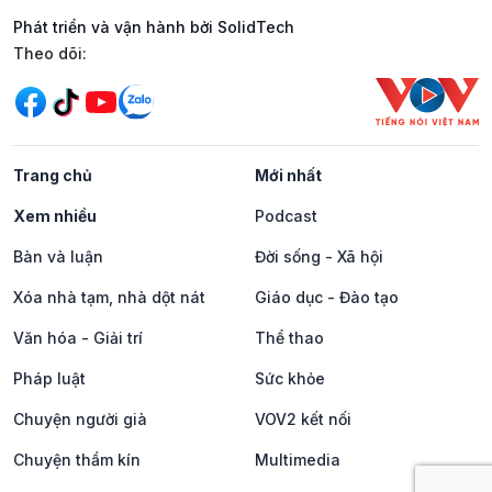
Phát triển và vận hành bởi SolidTech
Mạng xã hội
Theo dõi:
Trang chủ
Mới nhất
Xem nhiều
Podcast
Bàn và luận
Đời sống - Xã hội
Xóa nhà tạm, nhà dột nát
Giáo dục - Đào tạo
Văn hóa - Giải trí
Thể thao
Pháp luật
Sức khỏe
Chuyện người già
VOV2 kết nối
Chuyện thầm kín
Multimedia