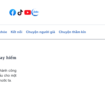
khỏe
Kết nối
Chuyện người già
Chuyện thầm kín
tay hiếm
thành công
hẫu cho một
nước ta.