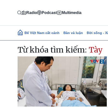
Nhảy đến nội dung
Radio
Podcast
Multimedia
Main navigation
Để Việt Nam cất cánh
Bàn và luận
Đời sống - X
Từ khóa tìm kiếm:
Tày