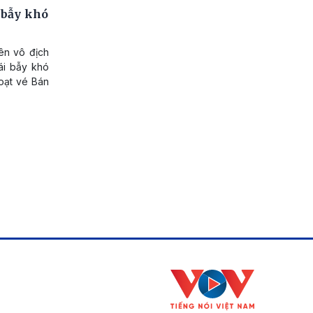
 bẫy khó
ên vô địch
ái bẫy khó
đoạt vé Bán