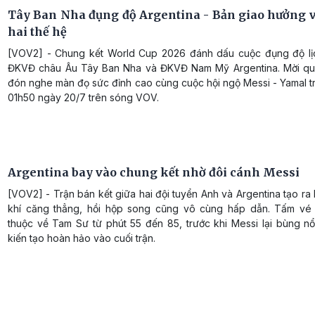
Tây Ban Nha đụng độ Argentina - Bản giao hưởng vĩ
hai thế hệ
[VOV2] - Chung kết World Cup 2026 đánh dấu cuộc đụng độ lị
ĐKVĐ châu Âu Tây Ban Nha và ĐKVĐ Nam Mỹ Argentina. Mời quý
đón nghe màn đọ sức đỉnh cao cùng cuộc hội ngộ Messi - Yamal tr
01h50 ngày 20/7 trên sóng VOV.
Argentina bay vào chung kết nhờ đôi cánh Messi
[VOV2] - Trận bán kết giữa hai đội tuyển Anh và Argentina tạo r
khí căng thẳng, hồi hộp song cũng vô cùng hấp dẫn. Tấm vé
thuộc về Tam Sư từ phút 55 đến 85, trước khi Messi lại bùng nổ
kiến tạo hoàn hảo vào cuối trận.