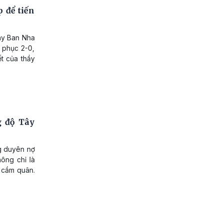
 để tiến
ây Ban Nha
t phục 2-0,
ết của thầy
g độ Tây
ng duyên nợ
ông chỉ là
t cầm quân.