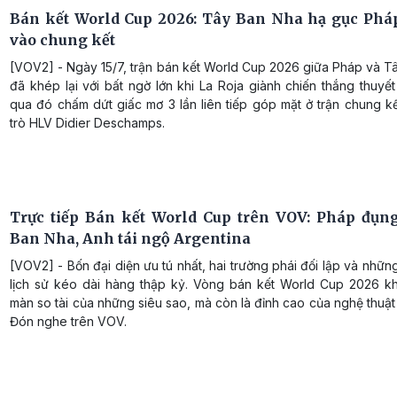
Bán kết World Cup 2026: Tây Ban Nha hạ gục Pháp
vào chung kết
[VOV2] - Ngày 15/7, trận bán kết World Cup 2026 giữa Pháp và T
đã khép lại với bất ngờ lớn khi La Roja giành chiến thắng thuyế
qua đó chấm dứt giấc mơ 3 lần liên tiếp góp mặt ở trận chung k
trò HLV Didier Deschamps.
Trực tiếp Bán kết World Cup trên VOV: Pháp đụn
Ban Nha, Anh tái ngộ Argentina
[VOV2] - Bốn đại diện ưu tú nhất, hai trường phái đối lập và nhữ
lịch sử kéo dài hàng thập kỷ. Vòng bán kết World Cup 2026 kh
màn so tài của những siêu sao, mà còn là đỉnh cao của nghệ thuậ
Đón nghe trên VOV.