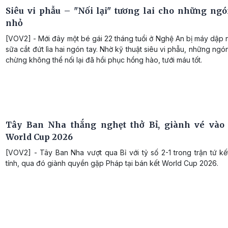
Siêu vi phẫu – "Nối lại" tương lai cho những ngó
nhỏ
[VOV2] - Mới đây một bé gái 22 tháng tuổi ở Nghệ An bị máy dập 
sữa cắt đứt lìa hai ngón tay. Nhờ kỹ thuật siêu vi phẫu, những ngó
chừng không thể nối lại đã hồi phục hồng hào, tưới máu tốt.
Tây Ban Nha thắng nghẹt thở Bỉ, giành vé vào
World Cup 2026
[VOV2] - Tây Ban Nha vượt qua Bỉ với tỷ số 2-1 trong trận tứ kế
tính, qua đó giành quyền gặp Pháp tại bán kết World Cup 2026.