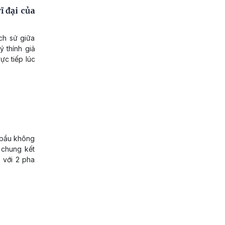
 đại của
ch sử giữa
 thính giả
ực tiếp lúc
a bầu không
 chung kết
 với 2 pha