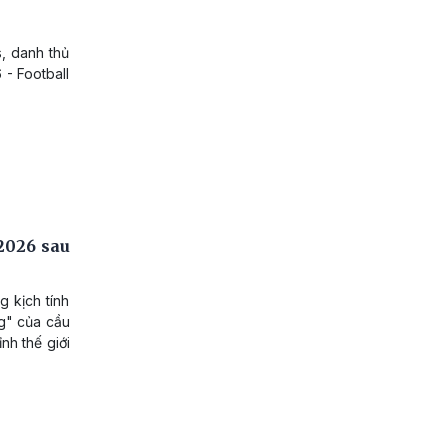
, danh thủ
- Football
2026 sau
g kịch tính
g" của cầu
nh thế giới