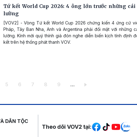
Tứ kết World Cup 2026: 4 ông lớn trước những cái
lường
[VOV2] - Vòng Tứ kết World Cup 2026 chứng kiến 4 ứng cử vi
Pháp, Tây Ban Nha, Anh và Argentina phải đối mặt với những c
lường. Kính mời quý thính giả đón nghe diễn biến kịch tính định 
kết trên hệ thống phát thanh VOV.
ang
Trang
Trang
Trang
Trang
Trang
5
6
7
8
9
…
Mạng xã hội
VÀ DÂN TỘC
Theo dõi VOV2 tại: