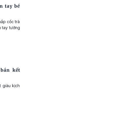
n tay bé
nắp cốc trà
n tay tưởng
 bán kết
t giàu kịch