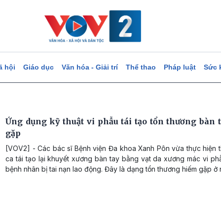
ã hội
Giáo dục
Văn hóa - Giải trí
Thể thao
Pháp luật
Sức 
Ứng dụng kỹ thuật vi phẫu tái tạo tổn thương bàn 
gặp
[VOV2] - Các bác sĩ Bệnh viện Đa khoa Xanh Pôn vừa thực hiện 
ca tái tạo lại khuyết xương bàn tay bằng vạt da xương mác vi p
bệnh nhân bị tai nạn lao động. Đây là dạng tổn thương hiếm gặp ở 