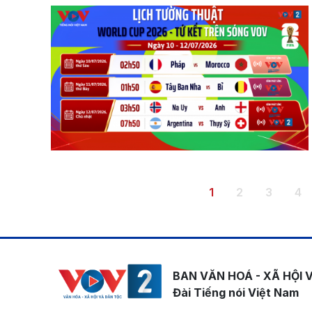
Pagination
Trang hiện thời
Trang
Trang
Tr
1
2
3
4
BAN VĂN HOÁ - XÃ HỘI 
Đài Tiếng nói Việt Nam