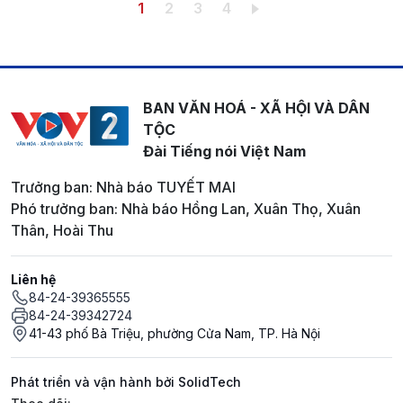
Pagination
Trang hiện thời
Trang
Trang
Trang
1
2
3
4
BAN VĂN HOÁ - XÃ HỘI VÀ DÂN
TỘC
Đài Tiếng nói Việt Nam
Trưởng ban: Nhà báo TUYẾT MAI
Phó trưởng ban: Nhà báo Hồng Lan, Xuân Thọ, Xuân
Thân, Hoài Thu
Liên hệ
84-24-39365555
84-24-39342724
41-43 phố Bà Triệu, phường Cửa Nam, TP. Hà Nội
Phát triển và vận hành bởi SolidTech