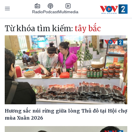
Nhảy đến nội dung
Podcast
Radio
Multimedia
Main navigation
Từ khóa tìm kiếm:
tây bắc
Hương sắc núi rừng giữa lòng Thủ đô tại Hội chợ
mùa Xuân 2026