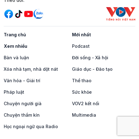
Mạng xã hội
Theo dõi:
Trang chủ
Mới nhất
Xem nhiều
Podcast
Bàn và luận
Đời sống - Xã hội
Xóa nhà tạm, nhà dột nát
Giáo dục - Đào tạo
Văn hóa - Giải trí
Thể thao
Pháp luật
Sức khỏe
Chuyện người già
VOV2 kết nối
Chuyện thầm kín
Multimedia
Học ngoại ngữ qua Radio