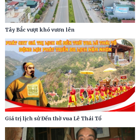
Tây Bắc vượt khó vươn lên
Giá trị lịch sử Đền thờ vua Lê Thái Tổ