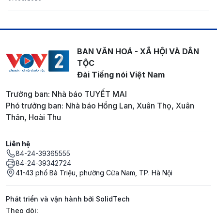
BAN VĂN HOÁ - XÃ HỘI VÀ DÂN
TỘC
Đài Tiếng nói Việt Nam
Trưởng ban: Nhà báo TUYẾT MAI
Phó trưởng ban: Nhà báo Hồng Lan, Xuân Thọ, Xuân
Thân, Hoài Thu
Liên hệ
84-24-39365555
84-24-39342724
41-43 phố Bà Triệu, phường Cửa Nam, TP. Hà Nội
Phát triển và vận hành bởi SolidTech
Mạng xã hội
Theo dõi: