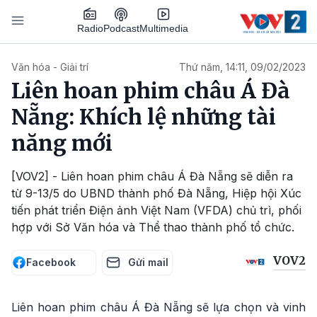
Nhảy đến nội dung
Podcast
Radio
Multimedia
Main navigation
Văn hóa - Giải trí
Thứ năm, 14:11, 09/02/2023
Liên hoan phim châu Á Đà
Nẵng: Khích lệ những tài
năng mới
[VOV2] - Liên hoan phim châu Á Đà Nẵng sẽ diễn ra
từ 9-13/5 do UBND thành phố Đà Nẵng, Hiệp hội Xúc
tiến phát triển Điện ảnh Việt Nam (VFDA) chủ trì, phối
hợp với Sở Văn hóa và Thể thao thành phố tổ chức.
VOV2
Facebook
Gửi mail
Liên hoan phim châu Á Đà Nẵng sẽ lựa chọn và vinh