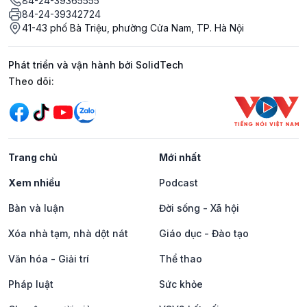
84-24-39365555
84-24-39342724
41-43 phố Bà Triệu, phường Cửa Nam, TP. Hà Nội
Phát triển và vận hành bởi SolidTech
Mạng xã hội
Theo dõi:
Trang chủ
Mới nhất
Xem nhiều
Podcast
Bàn và luận
Đời sống - Xã hội
Xóa nhà tạm, nhà dột nát
Giáo dục - Đào tạo
Văn hóa - Giải trí
Thể thao
Pháp luật
Sức khỏe