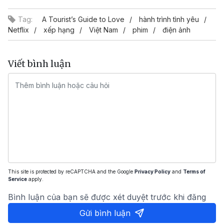
Tag:
A Tourist’s Guide to Love
hành trình tình yêu
Netflix
xếp hạng
Việt Nam
phim
điện ảnh
Viết bình luận
This site is protected by reCAPTCHA and the Google
Privacy Policy
and
Terms of
Service
apply.
Bình luận của bạn sẽ được xét duyệt trước khi đăng
Gửi bình luận