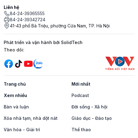
Liên hệ
84-24-39365555
84-24-39342724
41-43 phố Bà Triệu, phường Cửa Nam, TP. Hà Nội
Phát triển và vận hành bởi SolidTech
Mạng xã hội
Theo dõi:
Trang chủ
Mới nhất
Xem nhiều
Podcast
Bàn và luận
Đời sống - Xã hội
Xóa nhà tạm, nhà dột nát
Giáo dục - Đào tạo
Văn hóa - Giải trí
Thể thao