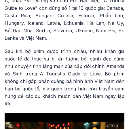
Á, châu Đại Dương và châu Phi. Đặc biệt, "A Tourist
Guide to Love" còn đứng số 1 tại 19 quốc gia: Canada,
Costa Rica, Bungari, Croatia, Estonia, Phần Lan,
Hungary, Iceland, Latvia, Lithuania, Hà Lan, Na Uy,
Bồ Đào Nha, Serbia, Slovenia, Ukraine, Nam Phi, Sri
Lanka và Việt Nam.
Sau khi bộ phim được trình chiếu, nhiều khán giả
quốc tế đã thực sự bị ấn tượng bởi cảnh đẹp cũng
như chuyện tình lãng mạn của cặp đôi chính Amanda
và Sinh trong A Tourist's Guide to Love. Bộ phim
không chỉ góp phần quảng bá hình ảnh Việt Nam đến
bạn bè quốc tế, mà quan trọng hơn còn truyền cảm
hứng để các du khách muốn đến Việt Nam ngay lập
tức.