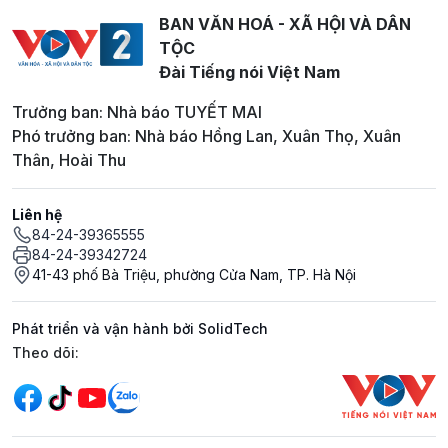
BAN VĂN HOÁ - XÃ HỘI VÀ DÂN
TỘC
Đài Tiếng nói Việt Nam
Trưởng ban: Nhà báo TUYẾT MAI
Phó trưởng ban: Nhà báo Hồng Lan, Xuân Thọ, Xuân
Thân, Hoài Thu
Liên hệ
84-24-39365555
84-24-39342724
41-43 phố Bà Triệu, phường Cửa Nam, TP. Hà Nội
Phát triển và vận hành bởi SolidTech
Mạng xã hội
Theo dõi: