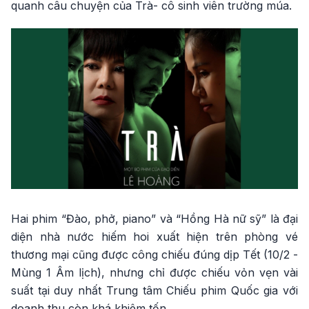
quanh câu chuyện của Trà- cô sinh viên trường múa.
Hai phim “Đào, phở, piano” và “Hồng Hà nữ sỹ” là đại
diện nhà nước hiếm hoi xuất hiện trên phòng vé
thương mại cũng được công chiếu đúng dịp Tết (10/2 -
Mùng 1 Âm lịch), nhưng chỉ được chiếu vỏn vẹn vài
suất tại duy nhất Trung tâm Chiếu phim Quốc gia với
doanh thu còn khá khiêm tốn.