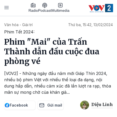
Nhảy đến nội dung
Podcast
Radio
Multimedia
Main navigation
Văn hóa - Giải trí
Thứ ba, 15:42, 13/02/2024
Phim Tết 2024:
Phim "Mai" của Trấn
Thành dẫn đầu cuộc đua
phòng vé
[VOV2] - Những ngày đầu năm mới Giáp Thìn 2024,
nhiều bộ phim Việt với nhiều thể loại đa dạng, nội
dung hấp dẫn, nhiều cảm xúc đã lần lượt ra rạp, thỏa
mãn sự mong chờ của khán giả...
Diệu Linh
Facebook
Gửi mail