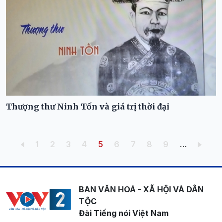
Thượng thư Ninh Tốn và giá trị thời đại
Pagination
Trang
Trang
Trang
Trang
Trang hiện thời
Trang
Trang
Trang
Trang
1
2
3
4
5
6
7
8
9
…
BAN VĂN HOÁ - XÃ HỘI VÀ DÂN
TỘC
Đài Tiếng nói Việt Nam