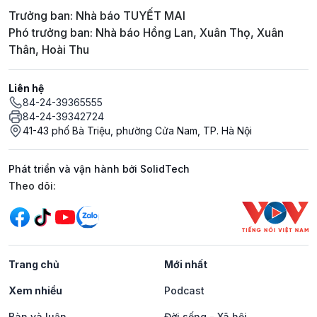
Trưởng ban: Nhà báo TUYẾT MAI
Phó trưởng ban: Nhà báo Hồng Lan, Xuân Thọ, Xuân
Thân, Hoài Thu
Liên hệ
84-24-39365555
84-24-39342724
41-43 phố Bà Triệu, phường Cửa Nam, TP. Hà Nội
Phát triển và vận hành bởi SolidTech
Mạng xã hội
Theo dõi:
Trang chủ
Mới nhất
Xem nhiều
Podcast
Bàn và luận
Đời sống - Xã hội