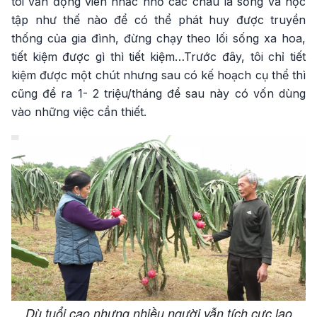
tôi vẫn động viên nhắc nhở các cháu là sống và học
tập như thế nào để có thể phát huy được truyền
thống của gia đình, đừng chạy theo lối sống xa hoa,
tiết kiệm được gì thì tiết kiệm…Trước đây, tôi chỉ tiết
kiệm được một chút nhưng sau có kế hoạch cụ thể thì
cũng để ra 1- 2 triệu/tháng để sau này có vốn dùng
vào những việc cần thiết.
Dù tuổi cao nhưng nhiều người vẫn tích cực lao