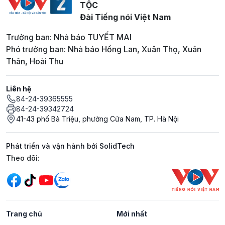
TỘC
Đài Tiếng nói Việt Nam
Trưởng ban: Nhà báo TUYẾT MAI
Phó trưởng ban: Nhà báo Hồng Lan, Xuân Thọ, Xuân
Thân, Hoài Thu
Liên hệ
84-24-39365555
84-24-39342724
41-43 phố Bà Triệu, phường Cửa Nam, TP. Hà Nội
Phát triển và vận hành bởi SolidTech
Mạng xã hội
Theo dõi:
Trang chủ
Mới nhất