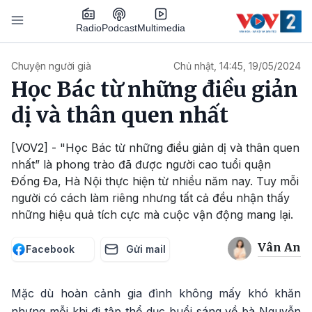
Nhảy đến nội dung
Podcast
Radio
Multimedia
Main navigation
Chuyện người già
Chủ nhật, 14:45, 19/05/2024
Học Bác từ những điều giản
dị và thân quen nhất
[VOV2] - "Học Bác từ những điều giản dị và thân quen
nhất” là phong trào đã được người cao tuổi quận
Đống Đa, Hà Nội thực hiện từ nhiều năm nay. Tuy mỗi
người có cách làm riêng nhưng tất cả đều nhận thấy
những hiệu quả tích cực mà cuộc vận động mang lại.
Vân An
Facebook
Gửi mail
Mặc dù hoàn cảnh gia đình không mấy khó khăn
nhưng mỗi khi đi tập thể dục buổi sáng về bà Nguyễn