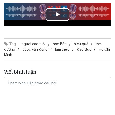
Play
Video
Tag:
người cao tuổi
học Bác
hiệu quả
tấm
gương
cuộc vận động
làm theo
đạo đức
Hồ Chí
Minh
Viết bình luận