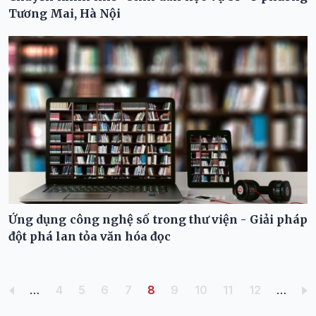
Tương Mai, Hà Nội
Ứng dụng công nghệ số trong thư viện - Giải pháp
đột phá lan tỏa văn hóa đọc
Pagination
Trang
Trang
Trang
Trang
Trang hiện thời
Trang
Trang
Trang
Trang
…
4
5
6
7
8
9
10
11
12
…