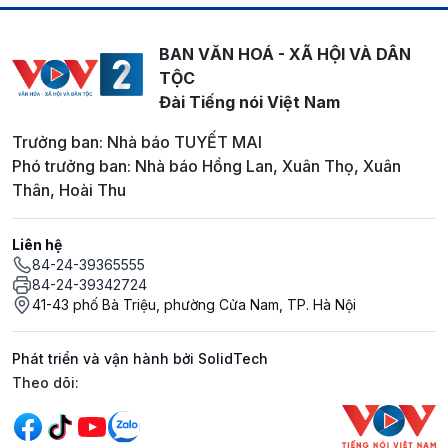
BAN VĂN HOÁ - XÃ HỘI VÀ DÂN
TỘC
Đài Tiếng nói Việt Nam
Trưởng ban: Nhà báo TUYẾT MAI
Phó trưởng ban: Nhà báo Hồng Lan, Xuân Thọ, Xuân
Thân, Hoài Thu
Liên hệ
84-24-39365555
84-24-39342724
41-43 phố Bà Triệu, phường Cửa Nam, TP. Hà Nội
Phát triển và vận hành bởi SolidTech
Mạng xã hội
Theo dõi: