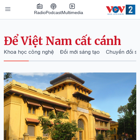
Nhảy đến nội dung
Podcast
Radio
Multimedia
Main navigation
Để Việt Nam cất cánh
Khoa học công nghệ
Đổi mới sáng tạo
Chuyển đổi s