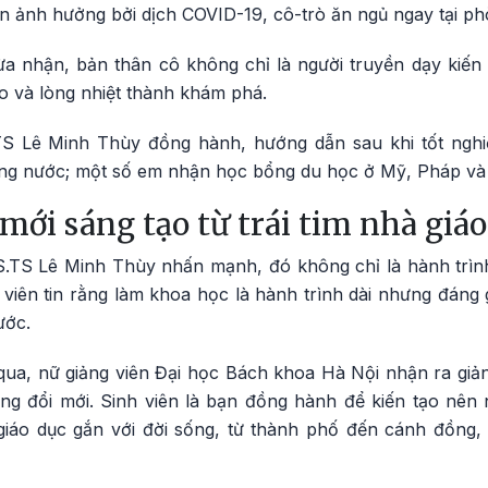
an ảnh hưởng bởi dịch COVID-19, cô-trò ăn ngủ ngay tại phò
a nhận, bản thân cô không chỉ là người truyền dạy kiến
ạo và lòng nhiệt thành khám phá.
TS Lê Minh Thùy đồng hành, hướng dẫn sau khi tốt nghiệ
ong nước; một số em nhận học bổng du học ở Mỹ, Pháp v
mới sáng tạo từ trái tim nhà giáo
S.TS Lê Minh Thùy nhấn mạnh, đó không chỉ là hành trìn
 viên tin rằng làm khoa học là hành trình dài nhưng đáng g
ước.
qua, nữ giảng viên Đại học Bách khoa Hà Nội nhận ra giản
ọng đổi mới. Sinh viên là bạn đồng hành để kiến tạo nên 
iáo dục gắn với đời sống, từ thành phố đến cánh đồng,