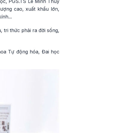
 học, PGS.TS Lê Minh Thùy
ượng cao, xuất khẩu lớn,
ính...
 tri thức phải ra đời sống,
khoa Tự động hóa, Đai học