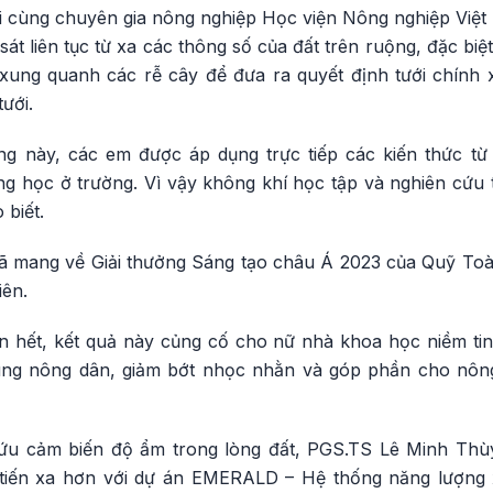
ổi cùng chuyên gia nông nghiệp Học viện Nông nghiệp Việt
át liên tục từ xa các thông số của đất trên ruộng, đặc biệt
xung quanh các rễ cây để đưa ra quyết định tưới chính x
ưới.
ống này, các em được áp dụng trực tiếp các kiến thức 
 học ở trường. Vì vậy không khí học tập và nghiên cứu tr
biết.
ã mang về Giải thưởng Sáng tạo châu Á 2023 của Quỹ To
iên.
n hết, kết quả này củng cố cho nữ nhà khoa học niềm t
ng nông dân, giảm bớt nhọc nhằn và góp phần cho nôn
cứu cảm biến độ ẩm trong lòng đất, PGS.TS Lê Minh Thù
c tiến xa hơn với dự án EMERALD – Hệ thống năng lượn