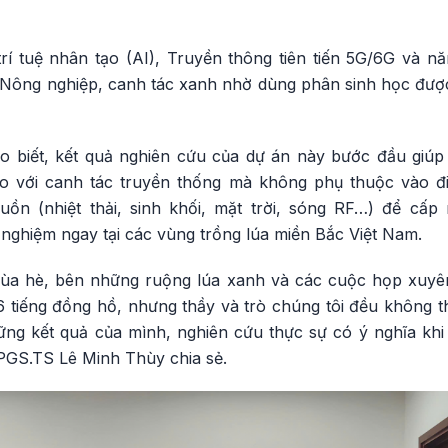
rí tuệ nhân tạo (AI), Truyền thông tiên tiến 5G/6G và năn
 Nông nghiệp, canh tác xanh nhờ dùng phân sinh học được 
biết, kết quả nghiên cứu của dự án này bước đầu giúp g
o với canh tác truyền thống mà không phụ thuộc vào điệ
ồn (nhiệt thải, sinh khối, mặt trời, sóng RF…) để cấp
hiệm ngay tại các vùng trồng lúa miền Bắc Việt Nam.
mùa hè, bên những ruộng lúa xanh và các cuộc họp xuyên
6 tiếng đồng hồ, nhưng thầy và trò chúng tôi đều không t
ững kết quả của mình, nghiên cứu thực sự có ý nghĩa khi 
 PGS.TS Lê Minh Thùy chia sẻ.