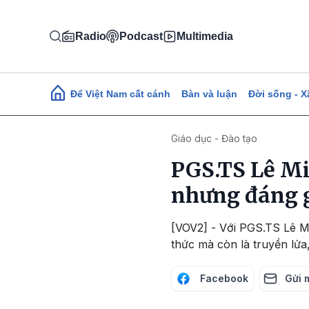
Nhảy đến nội dung
Radio
Podcast
Multimedia
Main navigation
Để Việt Nam cất cánh
Bàn và luận
Đời sống - X
Giáo dục - Đào tạo
PGS.TS Lê Mi
nhưng đáng 
[VOV2] - Với PGS.TS Lê M
thức mà còn là truyền lửa,
Facebook
Gửi 