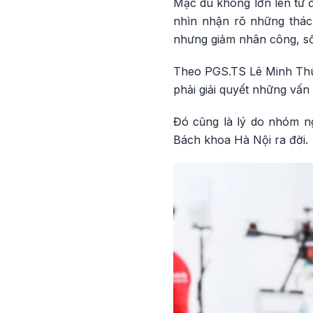
Mặc dù không lớn lên từ 
nhìn nhận rõ những thác
nhưng giảm nhân công, số 
Theo PGS.TS Lê Minh Thùy, 
phải giải quyết những vấn 
Đó cũng là lý do nhóm ng
Bách khoa Hà Nội ra đời.