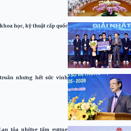
i khoa học, kỹ thuật cấp quốc
truân nhưng hết sức vinh
 Lan tỏa những tấm gương