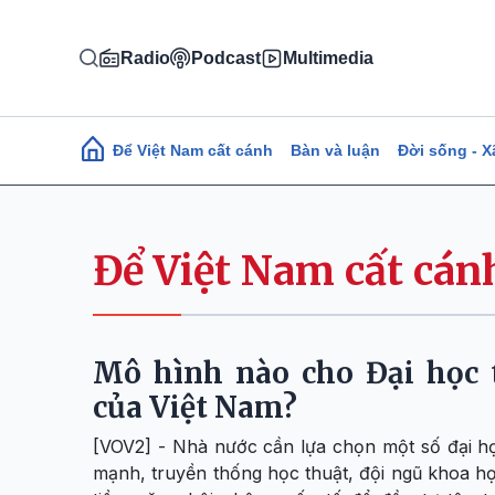
Nhảy đến nội dung
Radio
Podcast
Multimedia
Main navigation
Để Việt Nam cất cánh
Bàn và luận
Đời sống - X
Để Việt Nam cất cán
Mô hình nào cho Đại học 
của Việt Nam?
[VOV2] - Nhà nước cần lựa chọn một số đại h
mạnh, truyền thống học thuật, đội ngũ khoa h