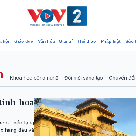
ã hội
Giáo dục
Văn hóa - Giải trí
Thể thao
Pháp luật
Sức 
h
Khoa học công nghệ
Đổi mới sáng tạo
Chuyển đổi
tinh hoa
ọc có nền tảng
ọc hàng đầu và