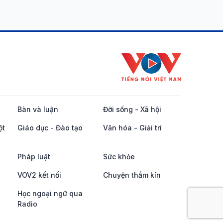
Bàn và luận
Đời sống - Xã hội
ột
Giáo dục - Đào tạo
Văn hóa - Giải trí
Pháp luật
Sức khỏe
VOV2 kết nối
Chuyện thầm kín
Học ngoại ngữ qua
Radio