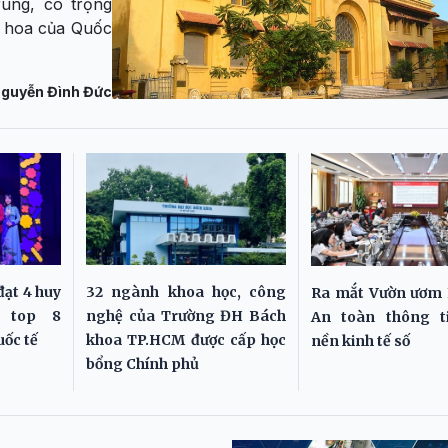
rung, có trọng
h hoa của Quốc
guyễn Đình Đức
đạt 4 huy
32 ngành khoa học, công
Ra mắt Vườn ươm 
t top 8
nghệ của Trường ĐH Bách
An toàn thông t
uốc tế
khoa TP.HCM được cấp học
nền kinh tế số
bổng Chính phủ