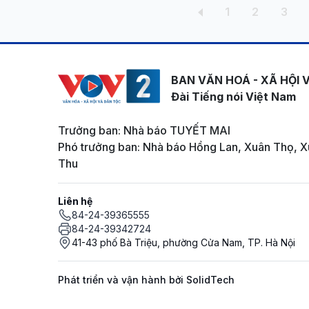
Pagination
Trang
Trang
Tran
1
2
3
BAN VĂN HOÁ - XÃ HỘI 
Đài Tiếng nói Việt Nam
Trưởng ban: Nhà báo TUYẾT MAI
Phó trưởng ban: Nhà báo Hồng Lan, Xuân Thọ, X
Thu
Liên hệ
84-24-39365555
84-24-39342724
41-43 phố Bà Triệu, phường Cửa Nam, TP. Hà Nội
Phát triển và vận hành bởi SolidTech