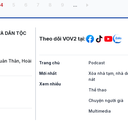
g
Trang hiện thời
Trang
Trang
Trang
Trang
Trang
4
5
6
7
8
9
…
Mạng xã hội
VÀ DÂN TỘC
Theo dõi VOV2 tại:
uân Thân, Hoài
Trang chủ
Podcast
Mới nhất
Xóa nhà tạm, nhà d
nát
Xem nhiều
Thể thao
Chuyện người già
Multimedia