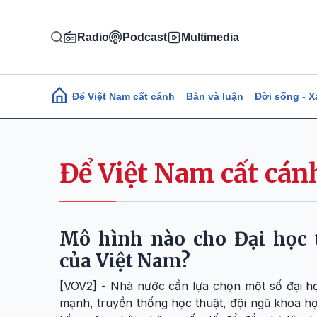
Nhảy đến nội dung
Radio
Podcast
Multimedia
Main navigation
Để Việt Nam cất cánh
Bàn và luận
Đời sống - X
Để Việt Nam cất cán
Mô hình nào cho Đại học 
của Việt Nam?
[VOV2] - Nhà nước cần lựa chọn một số đại h
mạnh, truyền thống học thuật, đội ngũ khoa h