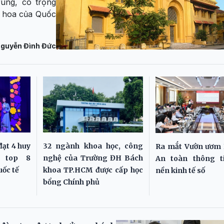
rung, có trọng
h hoa của Quốc
guyễn Đình Đức
đạt 4 huy
32 ngành khoa học, công
Ra mắt Vườn ươm 
t top 8
nghệ của Trường ĐH Bách
An toàn thông t
uốc tế
khoa TP.HCM được cấp học
nền kinh tế số
bổng Chính phủ