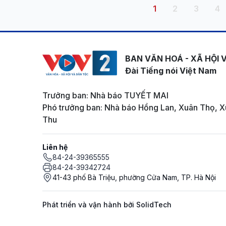
Pagination
Trang hiện thời
Trang
Trang
Tr
1
2
3
4
BAN VĂN HOÁ - XÃ HỘI 
Đài Tiếng nói Việt Nam
Trưởng ban: Nhà báo TUYẾT MAI
Phó trưởng ban: Nhà báo Hồng Lan, Xuân Thọ, X
Thu
Liên hệ
84-24-39365555
84-24-39342724
41-43 phố Bà Triệu, phường Cửa Nam, TP. Hà Nội
Phát triển và vận hành bởi SolidTech