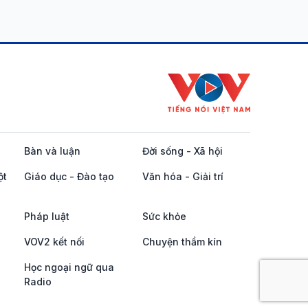
Bàn và luận
Đời sống - Xã hội
ột
Giáo dục - Đào tạo
Văn hóa - Giải trí
Pháp luật
Sức khỏe
VOV2 kết nối
Chuyện thầm kín
Học ngoại ngữ qua
Radio