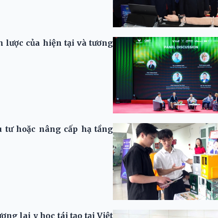
n lược của hiện tại và tương
u tư hoặc nâng cấp hạ tầng
ng lai y học tái tạo tại Việt