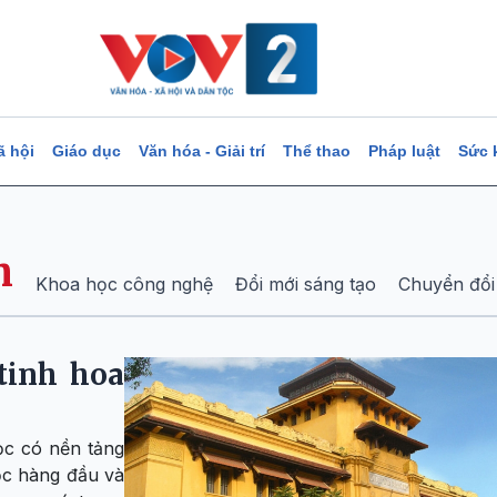
ã hội
Giáo dục
Văn hóa - Giải trí
Thể thao
Pháp luật
Sức 
h
Khoa học công nghệ
Đổi mới sáng tạo
Chuyển đổi
tinh hoa
ọc có nền tảng
ọc hàng đầu và