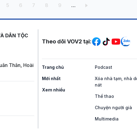
ang
Trang
Trang
Trang
Trang
Trang
5
6
7
8
9
…
Mạng xã hội
VÀ DÂN TỘC
Theo dõi VOV2 tại:
uân Thân, Hoài
Trang chủ
Podcast
Mới nhất
Xóa nhà tạm, nhà d
nát
Xem nhiều
Thể thao
Chuyện người già
Multimedia