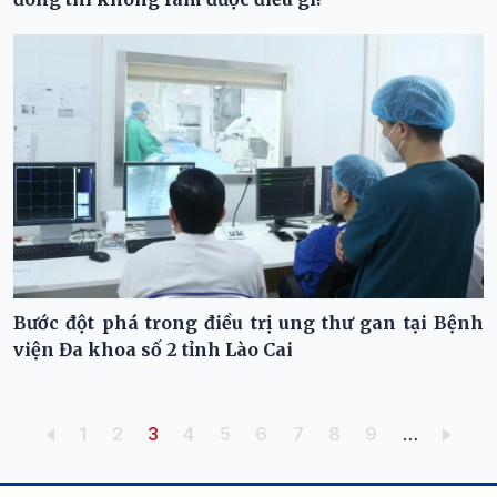
Bước đột phá trong điều trị ung thư gan tại Bệnh
viện Đa khoa số 2 tỉnh Lào Cai
Pagination
Trang
Trang
Trang hiện thời
Trang
Trang
Trang
Trang
Trang
Trang
1
2
3
4
5
6
7
8
9
…