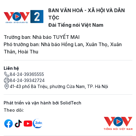
BAN VĂN HOÁ - XÃ HỘI VÀ DÂN
TỘC
Đài Tiếng nói Việt Nam
Trưởng ban: Nhà báo TUYẾT MAI
Phó trưởng ban: Nhà báo Hồng Lan, Xuân Thọ, Xuân
Thân, Hoài Thu
Liên hệ
84-24-39365555
84-24-39342724
41-43 phố Bà Triệu, phường Cửa Nam, TP. Hà Nội
Phát triển và vận hành bởi SolidTech
Mạng xã hội
Theo dõi: