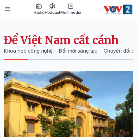
Nhảy đến nội dung
Podcast
Radio
Multimedia
Main navigation
Để Việt Nam cất cánh
Khoa học công nghệ
Đổi mới sáng tạo
Chuyển đổi s