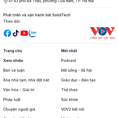
41-43 phố Bà Triệu, phường Cửa Nam, TP. Hà Nội
Phát triển và vận hành bởi SolidTech
Mạng xã hội
Theo dõi:
Trang chủ
Mới nhất
Xem nhiều
Podcast
Bàn và luận
Đời sống - Xã hội
Xóa nhà tạm, nhà dột nát
Giáo dục - Đào tạo
Văn hóa - Giải trí
Thể thao
Pháp luật
Sức khỏe
Chuyện người già
VOV2 kết nối