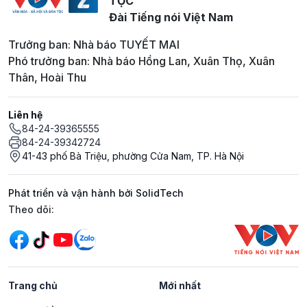
TỘC
Đài Tiếng nói Việt Nam
Trưởng ban: Nhà báo TUYẾT MAI
Phó trưởng ban: Nhà báo Hồng Lan, Xuân Thọ, Xuân
Thân, Hoài Thu
Liên hệ
84-24-39365555
84-24-39342724
41-43 phố Bà Triệu, phường Cửa Nam, TP. Hà Nội
Phát triển và vận hành bởi SolidTech
Mạng xã hội
Theo dõi:
Trang chủ
Mới nhất