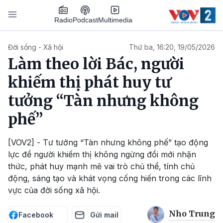
Nhảy đến nội dung
Podcast
Radio
Multimedia
Main navigation
Đời sống - Xã hội
Thứ ba, 16:20, 19/05/2026
Làm theo lời Bác, người
khiếm thị phát huy tư
tưởng “Tàn nhưng không
phế”
[VOV2] - Tư tưởng “Tàn nhưng không phế” tạo động
lực để người khiếm thị không ngừng đổi mới nhận
thức, phát huy mạnh mẽ vai trò chủ thể, tính chủ
động, sáng tạo và khát vọng cống hiến trong các lĩnh
vực của đời sống xã hội.
Nho Trung
Facebook
Gửi mail