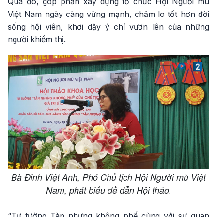
Qua đó, góp phần xây dựng tổ chức Hội Người mù
Việt Nam ngày càng vững mạnh, chăm lo tốt hơn đời
sống hội viên, khơi dậy ý chí vươn lên của những
người khiếm thị.
Bà Đinh Việt Anh, Phó Chủ tịch Hội Người mù Việt
Nam, phát biểu đề dẫn Hội thảo.
“Tư tưởng Tàn nhưng không phế cùng với sự quan