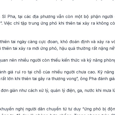
 Sĩ Pha, tại các địa phương vẫn còn một bộ phận người
 Việc chỉ tập trung ứng phó khi thiên tai xảy ra không c
 thiên tai ngày càng cực đoan, khó đoán định và xảy ra 
ợi thiên tai xảy ra mới ứng phó, hậu quả thường rất nặng n
quan nên nhiều người còn thiếu kiến thức và kỹ năng phòng
nh giá ruỉ ro tại chỗ của nhiều người chưa cao. Kỹ năng
ất lớn khi thiên tai gây ra thương vong”, ông Pha đánh giá
ơn giản như cách xử lý, quản lý điện, ga, nước khi mưa l
 khuyến nghị người dân chuyển từ tư duy “ứng phó bị độ