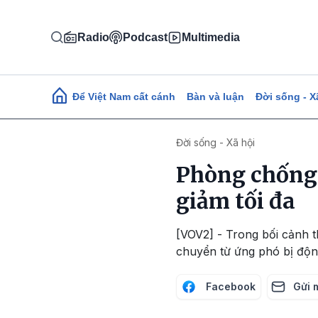
Nhảy đến nội dung
Radio
Podcast
Multimedia
Main navigation
Để Việt Nam cất cánh
Bàn và luận
Đời sống - X
Đời sống - Xã hội
Phòng chống t
giảm tối đa
[VOV2] - Trong bối cảnh t
chuyển từ ứng phó bị độ
Facebook
Gửi 