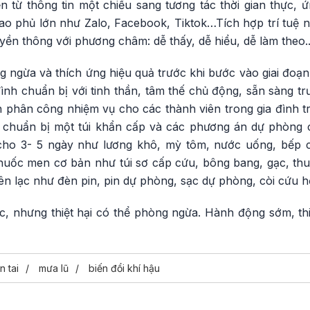
 từ thông tin một chiều sang tương tác thời gian thực, 
ao phủ lớn như Zalo, Facebook, Tiktok…Tích hợp trí tuệ n
yền thông với phương châm: dễ thấy, dễ hiểu, dễ làm theo..
ng ngừa và thích ứng hiệu quả trước khi bước vào giai đoạn 
nh chuẩn bị với tinh thần, tâm thế chủ động, sẵn sàng trư
phân công nhiệm vụ cho các thành viên trong gia đình t
n chuẩn bị một túi khẩn cấp và các phương án dự phòng 
cho 3- 5 ngày như lương khô, mỳ tôm, nước uống, bếp cồ
 thuốc men cơ bản như túi sơ cấp cứu, bông bang, gạc, thuố
iên lạc như đèn pin, pin dự phòng, sạc dự phòng, còi cứu h
c, nhưng thiệt hại có thể phòng ngừa. Hành động sớm, thiệ
n tai
mưa lũ
biến đổi khí hậu