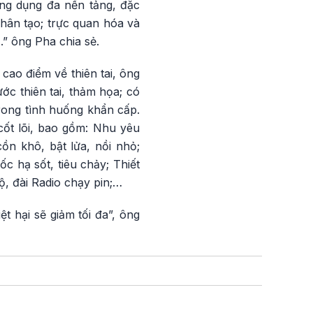
ứng dụng đa nền tảng, đặc
hân tạo; trực quan hóa và
.” ông Pha chia sẻ.
cao điểm về thiên tai, ông
ớc thiên tai, thảm họa; có
rong tình huống khẩn cấp.
cốt lõi, bao gồm: Nhu yêu
n khô, bật lửa, nồi nhỏ;
c hạ sốt, tiêu chảy; Thiết
ộ, đài Radio chạy pin;…
t hại sẽ giảm tối đa”, ông