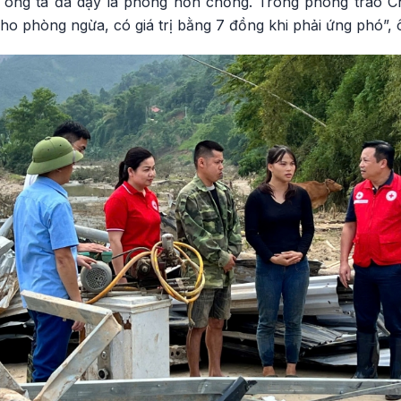
a ông ta đã dạy là phòng hơn chống. Trong phong trào C
cho phòng ngừa, có giá trị bằng 7 đồng khi phải ứng phó”, 