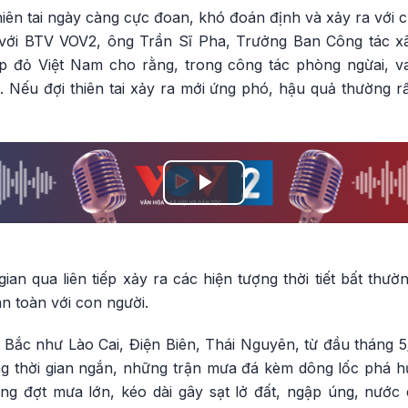
hiên tai ngày càng cực đoan, khó đoán định và xảy ra với 
 với BTV VOV2, ông Trần Sĩ Pha, Trưởng Ban Công tác x
 đỏ Việt Nam cho rằng, trong công tác phòng ngừai, va
. Nếu đợi thiên tai xảy ra mới ứng phó, hậu quả thường r
Play
Video
n qua liên tiếp xảy ra các hiện tượng thời tiết bất thường
n toàn với con người.
a Bắc như Lào Cai, Điện Biên, Thái Nguyên, từ đầu tháng 5
ng thời gian ngắn, những trận mưa đá kèm dông lốc phá hủ
ng đợt mưa lớn, kéo dài gây sạt lở đất, ngập úng, nước