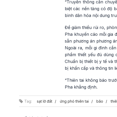
“Truyền thông cần chuyển
biệt các nền tảng có độ b
bình dân hóa nội dung tru
Để giảm thiểu rủi ro, phò
Pha khuyến cáo mỗi gia đì
sẵn phương án phương án 
Ngoài ra, mỗi gi đình cầ
phẩm thiết yếu đủ dùng 
Chuẩn bị thiết bị y tế và
bị khẩn cấp và thông tin l
“Thiên tai không báo trướ
Pha khẳng định.
Tag:
sạt lở đất
ứng phó thiên tai
bão
thiê