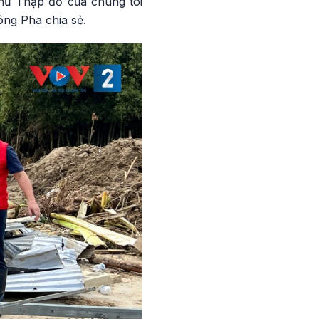
hữ Thập đỏ của chúng tôi
ông Pha chia sẻ.