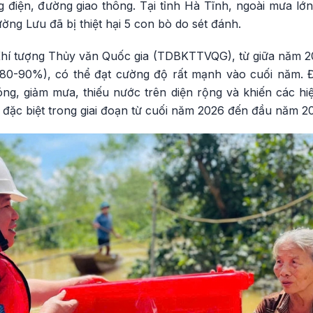
điện, đường giao thông. Tại tỉnh Hà Tĩnh, ngoài mưa lớ
rường Lưu đã bị thiệt hại 5 con bò do sét đánh.
í tượng Thủy văn Quốc gia (TDBKTTVQG), từ giữa năm 20
 80-90%), có thể đạt cường độ rất mạnh vào cuối năm. Đ
ng, giảm mưa, thiếu nước trên diện rộng và khiến các hiện
đặc biệt trong giai đoạn từ cuối năm 2026 đến đầu năm 20