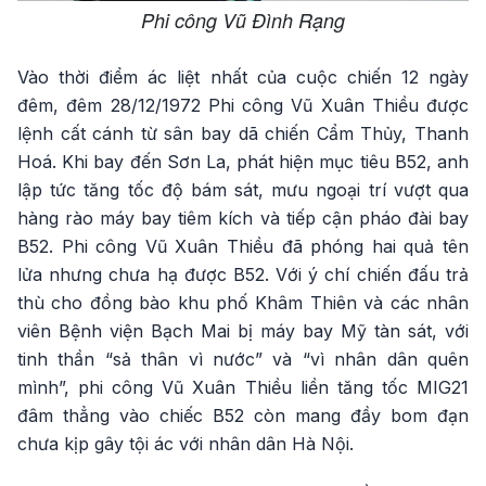
Phi công Vũ Đình Rạng
Vào thời điểm ác liệt nhất của cuộc chiến 12 ngày
đêm, đêm 28/12/1972 Phi công Vũ Xuân Thiều được
lệnh cất cánh từ sân bay dã chiến Cẩm Thủy, Thanh
Hoá. Khi bay đến Sơn La, phát hiện mục tiêu B52, anh
lập tức tăng tốc độ bám sát, mưu ngoại trí vượt qua
hàng rào máy bay tiêm kích và tiếp cận pháo đài bay
B52. Phi công Vũ Xuân Thiều đã phóng hai quả tên
lửa nhưng chưa hạ được B52. Với ý chí chiến đấu trả
thù cho đồng bào khu phố Khâm Thiên và các nhân
viên Bệnh viện Bạch Mai bị máy bay Mỹ tàn sát, với
tinh thần “sả thân vì nước” và “vì nhân dân quên
mình”, phi công Vũ Xuân Thiều liền tăng tốc MIG21
đâm thẳng vào chiếc B52 còn mang đầy bom đạn
chưa kịp gây tội ác với nhân dân Hà Nội.