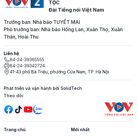
TỘC
Đài Tiếng nói Việt Nam
Trưởng ban: Nhà báo TUYẾT MAI
Phó trưởng ban: Nhà báo Hồng Lan, Xuân Thọ, Xuân
Thân, Hoài Thu
Liên hệ
84-24-39365555
84-24-39342724
41-43 phố Bà Triệu, phường Cửa Nam, TP. Hà Nội
Phát triển và vận hành bởi SolidTech
Mạng xã hội
Theo dõi:
Trang chủ
Mới nhất