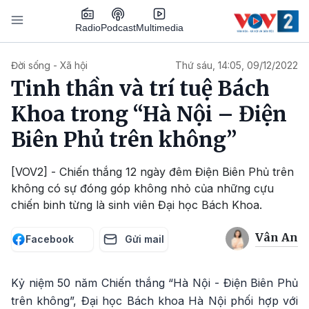
Nhảy đến nội dung
Podcast
Radio
Multimedia
Main navigation
Đời sống - Xã hội
Thứ sáu, 14:05, 09/12/2022
Tinh thần và trí tuệ Bách
Khoa trong “Hà Nội – Điện
Biên Phủ trên không”
[VOV2] - Chiến thắng 12 ngày đêm Điện Biên Phủ trên
không có sự đóng góp không nhỏ của những cựu
chiến binh từng là sinh viên Đại học Bách Khoa.
Vân An
Facebook
Gửi mail
Kỷ niệm 50 năm Chiến thắng “Hà Nội - Điện Biên Phủ
trên không”, Đại học Bách khoa Hà Nội phối hợp với