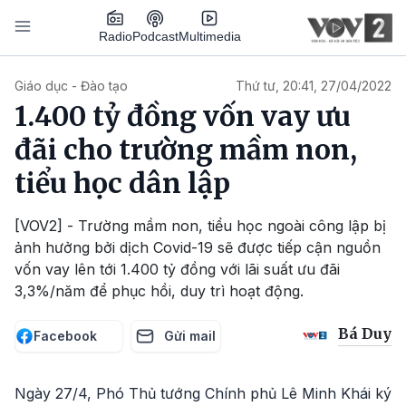
Nhảy đến nội dung
Podcast
Radio
Multimedia
Main navigation
Giáo dục - Đào tạo
Thứ tư, 20:41, 27/04/2022
1.400 tỷ đồng vốn vay ưu
đãi cho trường mầm non,
tiểu học dân lập
[VOV2] - Trường mầm non, tiểu học ngoài công lập bị
ảnh hưởng bởi dịch Covid-19 sẽ được tiếp cận nguồn
vốn vay lên tới 1.400 tỷ đồng với lãi suất ưu đãi
3,3%/năm để phục hồi, duy trì hoạt động.
Bá Duy
Facebook
Gửi mail
Ngày 27/4, Phó Thủ tướng Chính phủ Lê Minh Khái ký