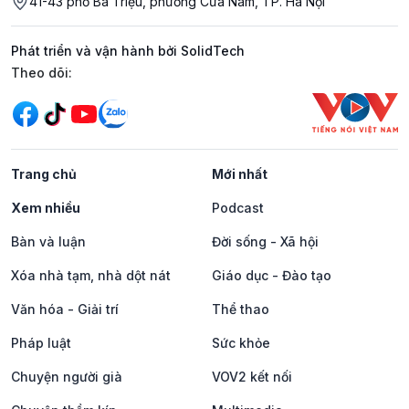
41-43 phố Bà Triệu, phường Cửa Nam, TP. Hà Nội
Phát triển và vận hành bởi SolidTech
Mạng xã hội
Theo dõi:
Trang chủ
Mới nhất
Xem nhiều
Podcast
Bàn và luận
Đời sống - Xã hội
Xóa nhà tạm, nhà dột nát
Giáo dục - Đào tạo
Văn hóa - Giải trí
Thể thao
Pháp luật
Sức khỏe
Chuyện người già
VOV2 kết nối