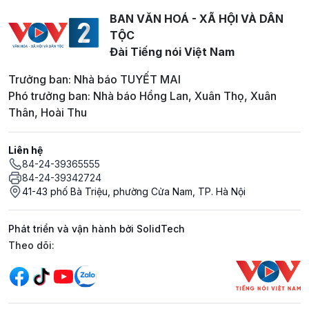
BAN VĂN HOÁ - XÃ HỘI VÀ DÂN
TỘC
Đài Tiếng nói Việt Nam
Trưởng ban: Nhà báo TUYẾT MAI
Phó trưởng ban: Nhà báo Hồng Lan, Xuân Thọ, Xuân
Thân, Hoài Thu
Liên hệ
84-24-39365555
84-24-39342724
41-43 phố Bà Triệu, phường Cửa Nam, TP. Hà Nội
Phát triển và vận hành bởi SolidTech
Mạng xã hội
Theo dõi: