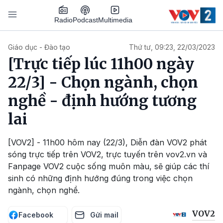
Nhảy đến nội dung
Podcast
Radio
Multimedia
Main navigation
Giáo dục - Đào tạo
Thứ tư, 09:23, 22/03/2023
[Trực tiếp lúc 11h00 ngày
22/3] - Chọn ngành, chọn
nghề - định hướng tương
lai
[VOV2] - 11h00 hôm nay (22/3), Diễn đàn VOV2 phát
sóng trực tiếp trên VOV2, trực tuyến trên vov2.vn và
Fanpage VOV2 cuộc sống muôn màu, sẽ giúp các thí
sinh có những định hướng đúng trong việc chọn
ngành, chọn nghề.
VOV2
Facebook
Gửi mail