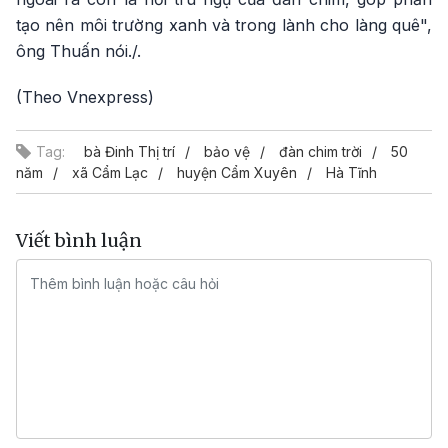
tạo nên môi trường xanh và trong lành cho làng quê",
ông Thuấn nói./.
(Theo Vnexpress)
Tag:
bà Đinh Thị trí
bảo vệ
đàn chim trời
50
năm
xã Cẩm Lạc
huyện Cẩm Xuyên
Hà Tĩnh
Viết bình luận