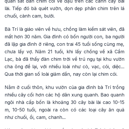
quan sát đàn chim cói về đậu trên các cành cây bài
lài. Tiếp đó bà quét vườn, dọn dẹp phân chim trên lá
chuối, cành cam, bưởi.
Bà Trí là giáo viên về hưu, chồng làm kiểm sát viên, đã
mất hơn 30 năm. Gia đình có bốn người con, ba người
đã lập gia đình ở riêng, con trai 45 tuổi sống cùng mẹ,
chưa lấy vợ. Năm 21 tuổi, khi lấy chồng về xã Cẩm
Lạc, bà đã thấy đàn chim trời về trú ngụ tại khu vườn
cha ông để lại, với nhiều loài như cò, vạc, cói, diệc...
Qua thời gian số loài giảm dần, nay còn lại chim cói.
Nằm ở cuối thôn, khu vườn của gia đình bà Trí trồng
nhiều cây cối hơn các hộ dân xung quanh. Bao quanh
ngôi nhà cấp bốn là khoảng 30 cây bài lài cao 10-15
m, 10-50 tuổi, ngoài ra còn có các loại cây ăn quả
như chuối, ổi, cam, chanh...