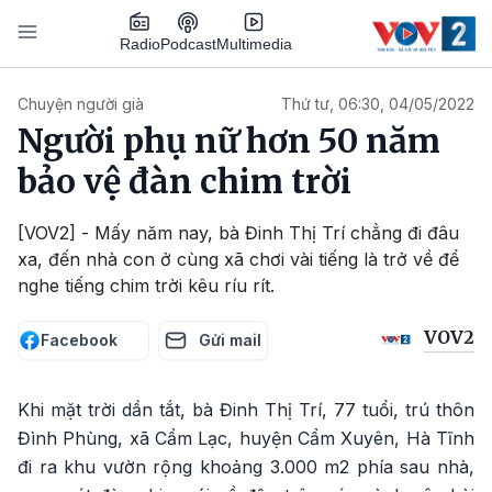
Nhảy đến nội dung
Podcast
Radio
Multimedia
Main navigation
Chuyện người già
Thứ tư, 06:30, 04/05/2022
Người phụ nữ hơn 50 năm
bảo vệ đàn chim trời
[VOV2] - Mấy năm nay, bà Đinh Thị Trí chẳng đi đâu
xa, đến nhà con ở cùng xã chơi vài tiếng là trở về để
nghe tiếng chim trời kêu ríu rít.
VOV2
Facebook
Gửi mail
Khi mặt trời dần tắt, bà Đinh Thị Trí, 77 tuổi, trú thôn
Đình Phùng, xã Cẩm Lạc, huyện Cẩm Xuyên, Hà Tĩnh
đi ra khu vườn rộng khoảng 3.000 m2 phía sau nhà,