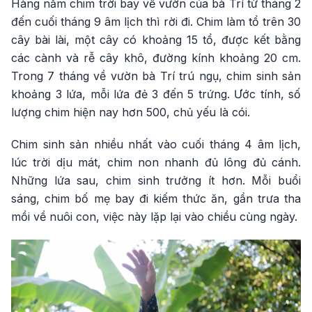
Hàng năm chim trời bay về vườn của bà Trí từ tháng 2
đến cuối tháng 9 âm lịch thì rời đi. Chim làm tổ trên 30
cây bài lài, một cây có khoảng 15 tổ, được kết bằng
các cành và rễ cây khô, đường kính khoảng 20 cm.
Trong 7 tháng về vườn bà Trí trú ngụ, chim sinh sản
khoảng 3 lứa, mỗi lứa đẻ 3 đến 5 trứng. Ước tính, số
lượng chim hiện nay hơn 500, chủ yếu là cói.
Chim sinh sản nhiều nhất vào cuối tháng 4 âm lịch,
lúc trời dịu mát, chim non nhanh đủ lông đủ cánh.
Những lứa sau, chim sinh trưởng ít hơn. Mỗi buổi
sáng, chim bố mẹ bay đi kiếm thức ăn, gần trưa tha
mồi về nuôi con, việc này lặp lại vào chiều cùng ngày.