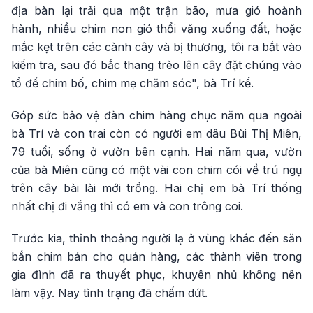
địa bàn lại trải qua một trận bão, mưa gió hoành
hành, nhiều chim non gió thổi văng xuống đất, hoặc
mắc kẹt trên các cành cây và bị thương, tôi ra bắt vào
kiểm tra, sau đó bắc thang trèo lên cây đặt chúng vào
tổ để chim bố, chim mẹ chăm sóc", bà Trí kể.
Góp sức bảo vệ đàn chim hàng chục năm qua ngoài
bà Trí và con trai còn có người em dâu Bùi Thị Miên,
79 tuổi, sống ở vườn bên cạnh. Hai năm qua, vườn
của bà Miên cũng có một vài con chim cói về trú ngụ
trên cây bài lài mới trồng. Hai chị em bà Trí thống
nhất chị đi vắng thì có em và con trông coi.
Trước kia, thỉnh thoảng người lạ ở vùng khác đến săn
bắn chim bán cho quán hàng, các thành viên trong
gia đình đã ra thuyết phục, khuyên nhủ không nên
làm vậy. Nay tình trạng đã chấm dứt.