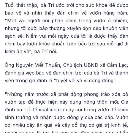
Tuổi thất thập, bà Trí ước trời cho sức khỏe để được
bảo vệ và nhìn thấy đàn chim về vườn hàng năm.
"Một vài người nói phân chim trong vườn ô nhiễm,
nhưng tôi cười bảo thường xuyên dọn dẹp khuôn viên
sạch sẽ. Niềm vui mỗi ngày của tôi là được thấy đàn
chim bay lượn khỏe khoắn trên bầu trời sau mỗi giờ đi
kiếm ăn về", bà Trí nói.
Ông Nguyễn Viết Thuấn, Chủ tịch UBND xã Cẩm Lạc,
đánh giá việc bảo vệ đàn chim trời của bà Trí và thành
viên trong gia đình là "tuyệt vời và vì cộng đồng".
"Những năm trước xã phát động phong trào xóa bỏ
vườn tạp để thực hiện xây dựng nông thôn mới. Gia
đình bà Trí đề xuất xin giữ cây cối trong vườn để chim
sinh trưởng và nhận được đồng ý của các cấp. Vườn
có nhiều cây ăn quả và cây cổ thụ có giá trị kinh tế,
ngoài ra còn là nơi trú ngụ của đàn chim, góp phần