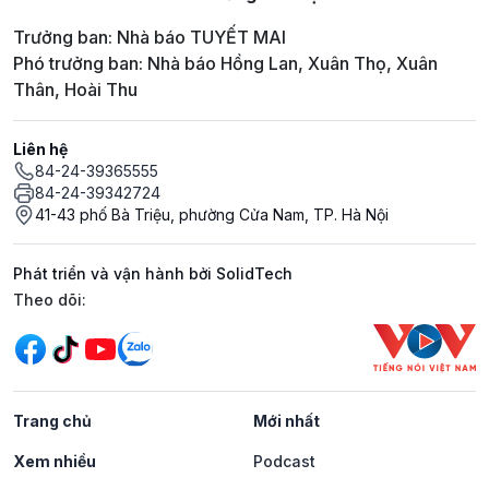
Trưởng ban: Nhà báo TUYẾT MAI
Phó trưởng ban: Nhà báo Hồng Lan, Xuân Thọ, Xuân
Thân, Hoài Thu
Liên hệ
84-24-39365555
84-24-39342724
41-43 phố Bà Triệu, phường Cửa Nam, TP. Hà Nội
Phát triển và vận hành bởi SolidTech
Mạng xã hội
Theo dõi:
Trang chủ
Mới nhất
Xem nhiều
Podcast