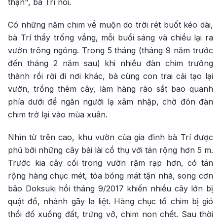
thận", bà Trí nói.
Có những năm chim về muộn do trời rét buốt kéo dài,
bà Trí thấy trống vắng, mỗi buổi sáng và chiều lại ra
vườn trông ngóng. Trong 5 tháng (tháng 9 năm trước
đến tháng 2 năm sau) khi nhiều đàn chim trưởng
thành rồi rời đi nơi khác, bà cùng con trai cải tạo lại
vườn, trồng thêm cây, làm hàng rào sắt bao quanh
phía dưới để ngăn người lạ xâm nhập, chờ đón đàn
chim trở lại vào mùa xuân.
Nhìn từ trên cao, khu vườn của gia đình bà Trí được
phủ bởi những cây bài lài cổ thụ với tán rộng hơn 5 m.
Trước kia cây cối trong vườn rậm rạp hơn, có tán
rộng hàng chục mét, tỏa bóng mát tận nhà, song cơn
bão Doksuki hồi tháng 9/2017 khiến nhiều cây lớn bị
quật đổ, nhánh gãy la liệt. Hàng chục tổ chim bị gió
thổi đổ xuống đất, trứng vỡ, chim non chết. Sau thời