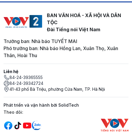
BAN VĂN HOÁ - XÃ HỘI VÀ DÂN
TỘC
Đài Tiếng nói Việt Nam
Trưởng ban: Nhà báo TUYẾT MAI
Phó trưởng ban: Nhà báo Hồng Lan, Xuân Thọ, Xuân
Thân, Hoài Thu
Liên hệ
84-24-39365555
84-24-39342724
41-43 phố Bà Triệu, phường Cửa Nam, TP. Hà Nội
Phát triển và vận hành bởi SolidTech
Mạng xã hội
Theo dõi: