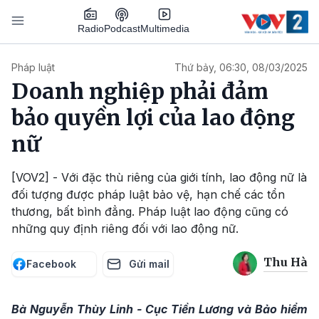
Nhảy đến nội dung
Podcast
Radio
Multimedia
Main navigation
Pháp luật
Thứ bảy, 06:30, 08/03/2025
Doanh nghiệp phải đảm
bảo quyền lợi của lao động
nữ
[VOV2] - Với đặc thù riêng của giới tính, lao động nữ là
đối tượng được pháp luật bảo vệ, hạn chế các tổn
thương, bất bình đẳng. Pháp luật lao động cũng có
những quy định riêng đối với lao động nữ.
Thu Hà
Facebook
Gửi mail
Bà Nguyễn Thùy Linh - Cục Tiền Lương và Bảo hiểm