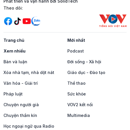
Phát triển và vận hành bởi SolidTech
Mạng xã hội
Theo dõi:
Trang chủ
Mới nhất
Xem nhiều
Podcast
Bàn và luận
Đời sống - Xã hội
Xóa nhà tạm, nhà dột nát
Giáo dục - Đào tạo
Văn hóa - Giải trí
Thể thao
Pháp luật
Sức khỏe
Chuyện người già
VOV2 kết nối
Chuyện thầm kín
Multimedia
Học ngoại ngữ qua Radio