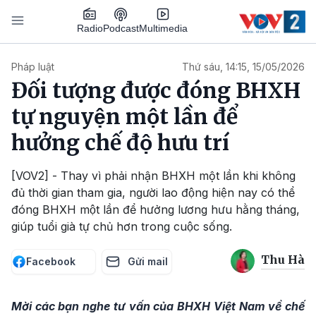
Nhảy đến nội dung
Podcast
Radio
Multimedia
Main navigation
Pháp luật
Thứ sáu, 14:15, 15/05/2026
Đối tượng được đóng BHXH
tự nguyện một lần để
hưởng chế độ hưu trí
[VOV2] - Thay vì phải nhận BHXH một lần khi không
đủ thời gian tham gia, người lao động hiện nay có thể
đóng BHXH một lần để hưởng lương hưu hằng tháng,
giúp tuổi già tự chủ hơn trong cuộc sống.
Thu Hà
Facebook
Gửi mail
Mời các bạn nghe tư vấn của BHXH Việt Nam về chế