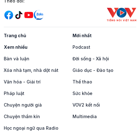
Mạng xã hội
Theo dõi:
Trang chủ
Mới nhất
Xem nhiều
Podcast
Bàn và luận
Đời sống - Xã hội
Xóa nhà tạm, nhà dột nát
Giáo dục - Đào tạo
Văn hóa - Giải trí
Thể thao
Pháp luật
Sức khỏe
Chuyện người già
VOV2 kết nối
Chuyện thầm kín
Multimedia
Học ngoại ngữ qua Radio