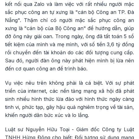
kết nối qua Zalo và làm việc với rất nhiều người mặc
sắc phục công an tự xưng là "cán bộ Công an TP. Đà
Nẵng". Thậm chí có người mặc sắc phục công an
xưng là "cán bộ của Bộ Công an" để hướng dẫn, giúp
đỡ ông này giải oan. Trong ngày, ông đã tất toán 5 sổ
tiết kiệm của mình và mẹ mình, với số tiền 3,6 tỷ đồng
rồi chuyển đến tài khoản do các đối tượng cung cấp.
Sau đó, người đàn ông này phát hiện mình bị lừa nên
đến cơ quan công an để trình báo.
Vụ việc nêu trên không phải là cá biệt. Với sự phát
triển của internet, các nền tảng mạng xã hội đã phát
sinh nhiều hình thức lừa đảo với hình thức ngày càng
tinh vi, phức tạp, gây hậu quả nghiêm trọng về tài sản,
khiến người dân bức xúc và lo lắng.
Luật sư Nguyễn Hữu Toại - Giám đốc Công ty Luật
TNHH Hừng Đông cho biết: Đối tượng sử dụng mạng