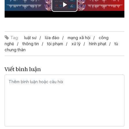
Play
Video
Tag:
luật sư
lừa đảo
mạng xã hội
công
nghệ
thông tin
tội phạm
xử lý
hình phạt
tù
chung thân
Viết bình luận