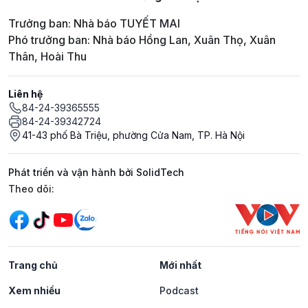
Trưởng ban: Nhà báo TUYẾT MAI
Phó trưởng ban: Nhà báo Hồng Lan, Xuân Thọ, Xuân
Thân, Hoài Thu
Liên hệ
84-24-39365555
84-24-39342724
41-43 phố Bà Triệu, phường Cửa Nam, TP. Hà Nội
Phát triển và vận hành bởi SolidTech
Mạng xã hội
Theo dõi:
Trang chủ
Mới nhất
Xem nhiều
Podcast