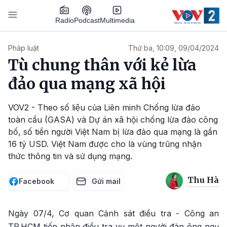
Nhảy đến nội dung
Podcast
Radio
Multimedia
Main navigation
Pháp luật
Thứ ba, 10:09, 09/04/2024
Tù chung thân với kẻ lừa
đảo qua mạng xã hội
VOV2 - Theo số liệu của Liên minh Chống lừa đảo
toàn cầu (GASA) và Dự án xã hội chống lừa đảo công
bố, số tiền người Việt Nam bị lừa đảo qua mạng là gần
16 tỷ USD. Việt Nam được cho là vùng trũng nhận
thức thông tin và sử dụng mạng.
Thu Hà
Facebook
Gửi mail
Ngày 07/4, Cơ quan Cảnh sát điều tra - Công an
TP.HCM tiếp nhận điều tra vụ một người đàn ông ngụ