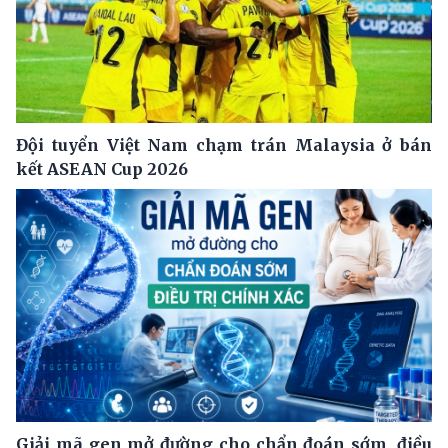
Đội tuyển Việt Nam chạm trán Malaysia ở bán
kết ASEAN Cup 2026
Giải mã gen mở đường cho chẩn đoán sớm, điều