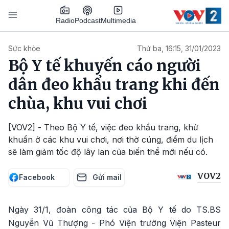
Nhảy đến nội dung
Podcast
Radio
Multimedia
Main navigation
Sức khỏe
Thứ ba, 16:15, 31/01/2023
Bộ Y tế khuyến cáo người
dân đeo khẩu trang khi đến
chùa, khu vui chơi
[VOV2] - Theo Bộ Y tế, việc đeo khẩu trang, khử
khuẩn ở các khu vui chơi, nơi thờ cúng, điểm du lịch
sẽ làm giảm tốc độ lây lan của biến thể mới nếu có.
VOV2
Facebook
Gửi mail
Ngày 31/1, đoàn công tác của Bộ Y tế do TS.BS
Nguyễn Vũ Thượng - Phó Viện trưởng Viện Pasteur