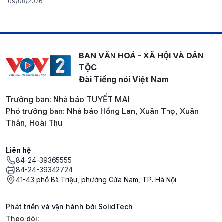
09/08/2026
BAN VĂN HOÁ - XÃ HỘI VÀ DÂN
TỘC
Đài Tiếng nói Việt Nam
Trưởng ban: Nhà báo TUYẾT MAI
Phó trưởng ban: Nhà báo Hồng Lan, Xuân Thọ, Xuân
Thân, Hoài Thu
Liên hệ
84-24-39365555
84-24-39342724
41-43 phố Bà Triệu, phường Cửa Nam, TP. Hà Nội
Phát triển và vận hành bởi SolidTech
Mạng xã hội
Theo dõi: