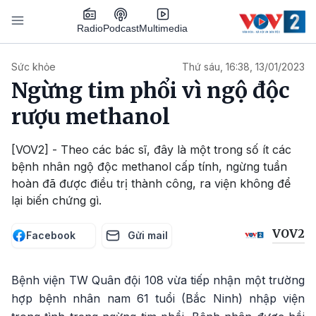
Nhảy đến nội dung
Podcast
Radio
Multimedia
Main navigation
Sức khỏe
Thứ sáu, 16:38, 13/01/2023
Ngừng tim phổi vì ngộ độc
rượu methanol
[VOV2] - Theo các bác sĩ, đây là một trong số ít các
bệnh nhân ngộ độc methanol cấp tính, ngừng tuần
hoàn đã được điều trị thành công, ra viện không để
lại biến chứng gì.
VOV2
Facebook
Gửi mail
Bệnh viện TW Quân đội 108 vừa tiếp nhận một trường
hợp bệnh nhân nam 61 tuổi (Bắc Ninh) nhập viện