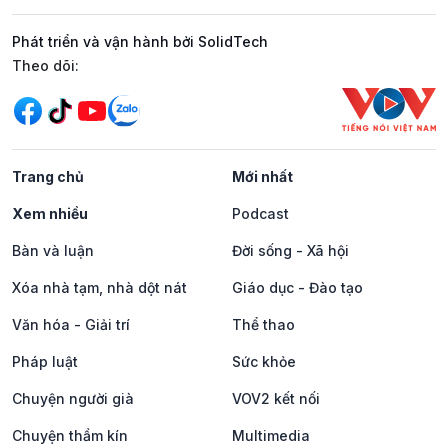
Phát triển và vận hành bởi SolidTech
Mạng xã hội
Theo dõi:
Trang chủ
Mới nhất
Xem nhiều
Podcast
Bàn và luận
Đời sống - Xã hội
Xóa nhà tạm, nhà dột nát
Giáo dục - Đào tạo
Văn hóa - Giải trí
Thể thao
Pháp luật
Sức khỏe
Chuyện người già
VOV2 kết nối
Chuyện thầm kín
Multimedia