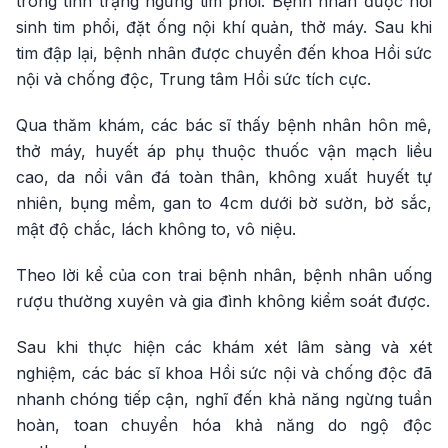
trong tình trạng ngừng tim phổi. Bệnh nhân được hồi
sinh tim phổi, đặt ống nội khí quản, thở máy. Sau khi
tim đập lại, bệnh nhân được chuyển đến khoa Hồi sức
nội và chống độc, Trung tâm Hồi sức tích cực.
Qua thăm khám, các bác sĩ thấy bệnh nhân hôn mê,
thở máy, huyết áp phụ thuộc thuốc vận mạch liều
cao, da nổi vân đá toàn thân, không xuất huyết tự
nhiên, bụng mềm, gan to 4cm dưới bờ sườn, bờ sắc,
mật độ chắc, lách không to, vô niệu.
Theo lời kể của con trai bệnh nhân, bệnh nhân uống
rượu thường xuyên và gia đình không kiểm soát được.
Sau khi thực hiện các khám xét lâm sàng và xét
nghiệm, các bác sĩ khoa Hồi sức nội và chống độc đã
nhanh chóng tiếp cận, nghĩ đến khả năng ngừng tuần
hoàn, toan chuyển hóa khả năng do ngộ độc