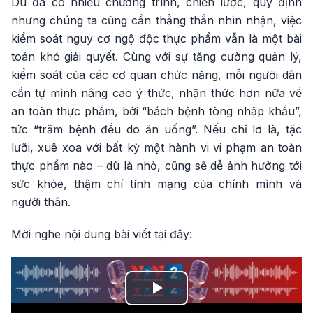
Dù đã có nhiều chương trình, chiến lược, quy định
nhưng chúng ta cũng cần thẳng thắn nhìn nhận, việc
kiểm soát nguy cơ ngộ độc thực phẩm vẫn là một bài
toán khó giải quyết. Cùng với sự tăng cường quản lý,
kiểm soát của các cơ quan chức năng, mỗi người dân
cần tự mình nâng cao ý thức, nhận thức hơn nữa về
an toàn thực phẩm, bởi “bách bệnh tòng nhập khẩu”,
tức “trăm bệnh đều do ăn uống”. Nếu chỉ lơ là, tặc
lưỡi, xuê xoa với bất kỳ một hành vi vi phạm an toàn
thực phẩm nào – dù là nhỏ, cũng sẽ dễ ảnh hưởng tới
sức khỏe, thậm chí tính mạng của chính mình và
người thân.
Mời nghe nội dung bài viết tại đây:
Play