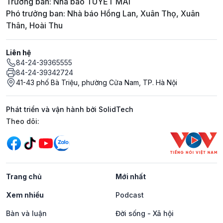
Trưởng ban: Nhà báo TUYẾT MAI
Phó trưởng ban: Nhà báo Hồng Lan, Xuân Thọ, Xuân
Thân, Hoài Thu
Liên hệ
84-24-39365555
84-24-39342724
41-43 phố Bà Triệu, phường Cửa Nam, TP. Hà Nội
Phát triển và vận hành bởi SolidTech
Mạng xã hội
Theo dõi:
Trang chủ
Mới nhất
Xem nhiều
Podcast
Bàn và luận
Đời sống - Xã hội