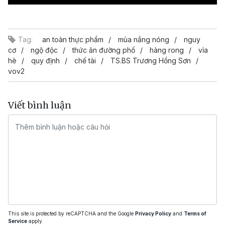
Video
Tag:
an toàn thực phẩm
mùa nắng nóng
nguy
cơ
ngộ độc
thức ăn đường phố
hàng rong
vỉa
hè
quy định
chế tài
TS.BS Trương Hồng Sơn
vov2
Viết bình luận
This site is protected by reCAPTCHA and the Google
Privacy Policy
and
Terms of
Service
apply.