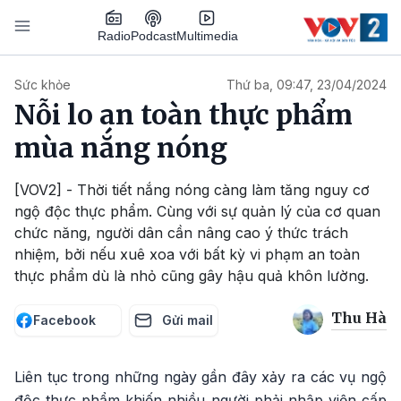
Nhảy đến nội dung
Podcast
Radio
Multimedia
Main navigation
Sức khỏe
Thứ ba, 09:47, 23/04/2024
Nỗi lo an toàn thực phẩm
mùa nắng nóng
[VOV2] - Thời tiết nắng nóng càng làm tăng nguy cơ
ngộ độc thực phẩm. Cùng với sự quản lý của cơ quan
chức năng, người dân cần nâng cao ý thức trách
nhiệm, bởi nếu xuê xoa với bất kỳ vi phạm an toàn
thực phẩm dù là nhỏ cũng gây hậu quả khôn lường.
Thu Hà
Facebook
Gửi mail
Liên tục trong những ngày gần đây xảy ra các vụ ngộ
độc thực phẩm khiến nhiều người phải nhập viện cấp