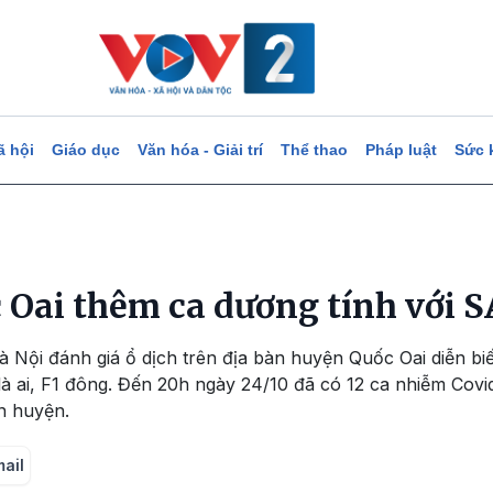
ã hội
Giáo dục
Văn hóa - Giải trí
Thể thao
Pháp luật
Sức 
c Oai thêm ca dương tính với 
 Nội đánh giá ổ dịch trên địa bàn huyện Quốc Oai diễn bi
là ai, F1 đông. Đến 20h ngày 24/10 đã có 12 ca nhiễm Covi
n huyện.
mail