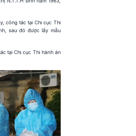
hị N.T.T.H sinh năm 1983,
, công tác tại Chi cục Thi
nh, sau đó được lấy mẫu
ác tại Chi cục Thi hành án