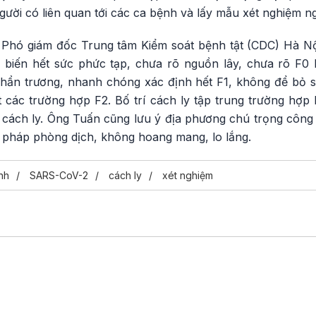
gười có liên quan tới các ca bệnh và lấy mẫu xét nghiệm n
Phó giám đốc Trung tâm Kiểm soát bệnh tật (CDC) Hà Nội 
biến hết sức phức tạp, chưa rõ nguồn lây, chưa rõ F0 l
hẩn trương, nhanh chóng xác định hết F1, không để bỏ s
át các trường hợp F2. Bố trí cách ly tập trung trường hợp
 cách ly. Ông Tuấn cũng lưu ý địa phương chú trọng công 
n pháp phòng dịch, không hoang mang, lo lắng.
nh
SARS-CoV-2
cách ly
xét nghiệm