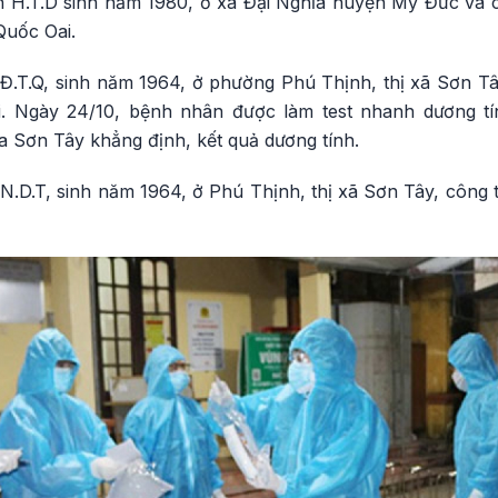
H.T.D sinh năm 1980, ở xã Đại Nghĩa huyện Mỹ Đức và c
Quốc Oai.
Đ.T.Q, sinh năm 1964, ở phường Phú Thịnh, thị xã Sơn Tây
. Ngày 24/10, bệnh nhân được làm test nhanh dương tí
 Sơn Tây khẳng định, kết quả dương tính.
N.D.T, sinh năm 1964, ở Phú Thịnh, thị xã Sơn Tây, công t