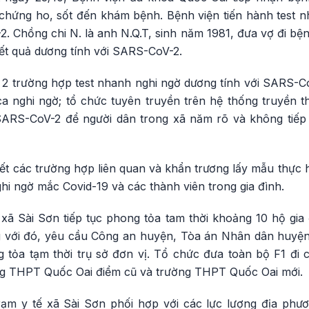
 chứng ho, sốt đến khám bệnh. Bệnh viện tiến hành test n
. Chồng chi N. là anh N.Q.T, sinh năm 1981, đưa vợ đi bệ
ết quả dương tính với SARS-CoV-2.
ó 2 trường hợp test nhanh nghi ngờ dương tính với SARS-C
a nghi ngờ; tổ chức tuyên truyền trên hệ thống truyền th
SARS-CoV-2 để người dân trong xã năm rõ và không tiếp
vết các trường hợp liên quan và khẩn trương lấy mẫu thực 
ghi ngờ mắc Covid-19 và các thành viên trong gia đình.
ã Sài Sơn tiếp tục phong tỏa tam thời khoảng 10 hộ gia
 với đó, yêu cầu Công an huyện, Tòa án Nhân dân huyện
tỏa tạm thời trụ sở đơn vị. Tổ chức đưa toàn bộ F1 đi cá
ường THPT Quốc Oai điểm cũ và trường THPT Quốc Oai mới.
ạm y tế xã Sài Sơn phối hợp với các lực lượng địa phươ