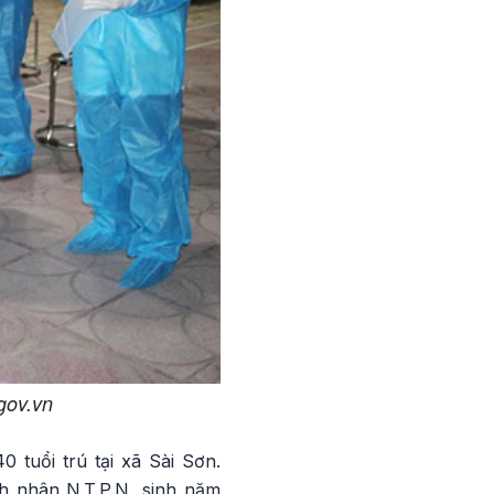
gov.vn
 tuổi trú tại xã Sài Sơn.
h nhân N.T.P.N, sinh năm