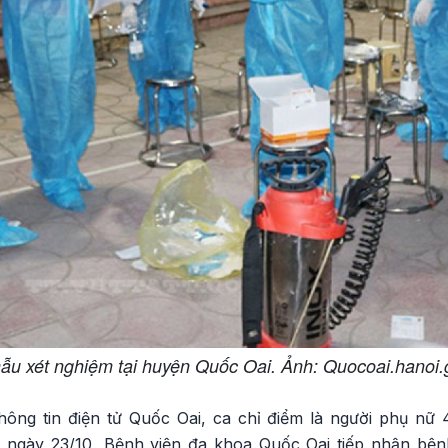
ẫu xét nghiệm tại huyện Quốc Oai. Ảnh: Quocoai.hanoi.
ông tin điện tử Quốc Oai, ca chỉ điểm là người phụ nữ 40
 ngày 23/10, Bệnh viện đa khoa Quốc Oai tiếp nhận bện