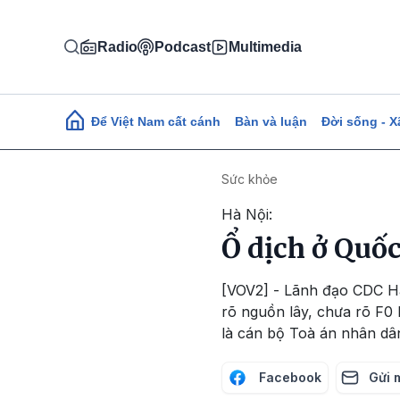
Nhảy đến nội dung
Radio
Podcast
Multimedia
Main navigation
Để Việt Nam cất cánh
Bàn và luận
Đời sống - X
Sức khỏe
Hà Nội:
Ổ dịch ở Quố
[VOV2] - Lãnh đạo CDC Hà
rõ nguồn lây, chưa rõ F0 
là cán bộ Toà án nhân dâ
Facebook
Gửi 