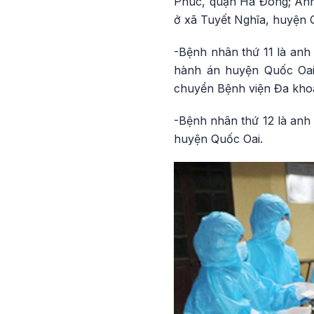
Phúc, quận Hà Đông; Anh 
ở xã Tuyết Nghĩa, huyện 
-Bệnh nhân thứ 11 là anh 
hành án huyện Quốc Oai
chuyển Bệnh viện Đa khoa
-Bệnh nhân thứ 12 là anh 
huyện Quốc Oai.