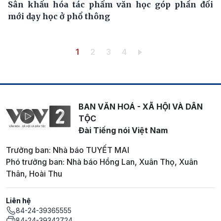
Sân khấu hóa tác phẩm văn học góp phần đổi
mới dạy học ở phổ thông
Pagination
Trang hiện thời
Trang
Trang
Trang
1
2
3
4
BAN VĂN HOÁ - XÃ HỘI VÀ DÂN
TỘC
Đài Tiếng nói Việt Nam
Trưởng ban: Nhà báo TUYẾT MAI
Phó trưởng ban: Nhà báo Hồng Lan, Xuân Thọ, Xuân
Thân, Hoài Thu
Liên hệ
84-24-39365555
84-24-39342724