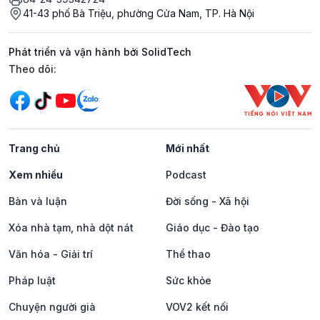
41-43 phố Bà Triệu, phường Cửa Nam, TP. Hà Nội
Phát triển và vận hành bởi SolidTech
Mạng xã hội
Theo dõi:
Trang chủ
Mới nhất
Xem nhiều
Podcast
Bàn và luận
Đời sống - Xã hội
Xóa nhà tạm, nhà dột nát
Giáo dục - Đào tạo
Văn hóa - Giải trí
Thể thao
Pháp luật
Sức khỏe
Chuyện người già
VOV2 kết nối