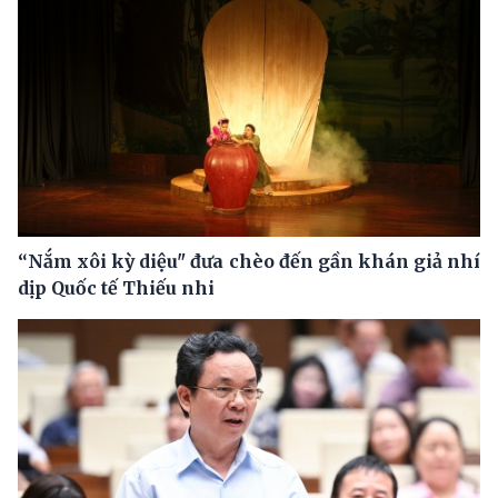
“Nắm xôi kỳ diệu" đưa chèo đến gần khán giả nhí
dịp Quốc tế Thiếu nhi