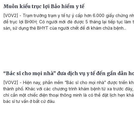
Muôn kiểu trục lợi Bảo hiểm y tế
[VOV2] - Trạm trưởng trạm y tế tự ý cấp hơn 6.000 giấy chứng n
để trục lợi BHXH; Có người mới đẻ được 5 tháng lại tiếp tục làm t
sản, sử dụng thẻ BHYT của người chết để đi khám chữa bệnh...
“Bác sĩ cho mọi nhà” đưa dịch vụ y tế đến gần dân h
[VOV2] - Hiện nay, phần mềm “Bác sĩ cho mọi nhà” được triển kha
thành phố. Khác với các chương trình khám bệnh từ xa trước đây
chỉ cần một chiếc điện thoại thông minh là có thể đặt lịch hẹn k
bác sĩ tư vấn ở bất cứ đâu.