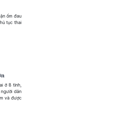
hận ốm đau
hủ tục thai
ơn
i ở 8 tỉnh,
, người dân
hám và được