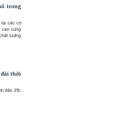
số trong
 tại các cơ
g cao cũng
chất lượng
dài thời
h đến 21h.