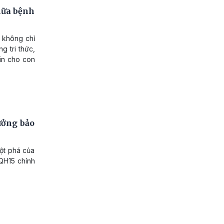
hữa bệnh
 không chỉ
g tri thức,
tin cho con
ưởng bảo
ột phá của
/QH15 chính