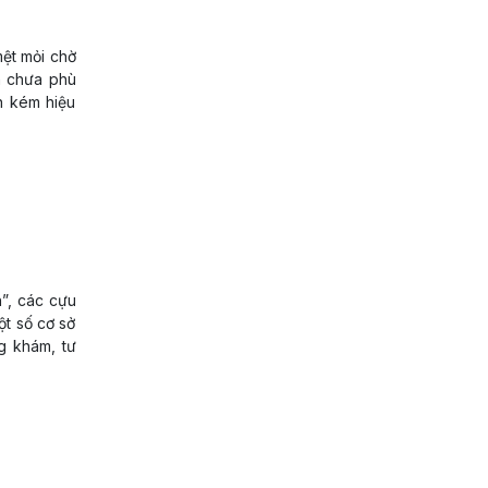
mệt mỏi chờ
n chưa phù
n kém hiệu
h”, các cựu
ột số cơ sở
g khám, tư