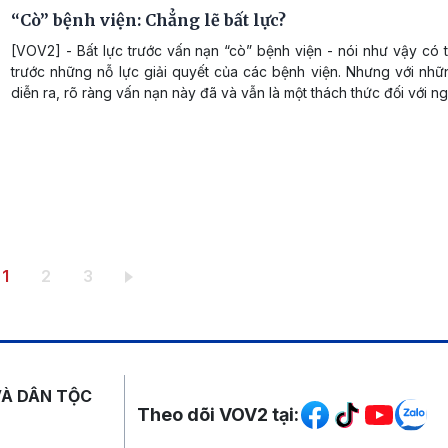
“Cò” bệnh viện: Chẳng lẽ bất lực?
[VOV2] - Bất lực trước vấn nạn “cò” bệnh viện - nói như vậy có 
trước những nỗ lực giải quyết của các bệnh viện. Nhưng với nhữ
diễn ra, rõ ràng vấn nạn này đã và vẫn là một thách thức đối với n
Trang hiện thời
Trang
Trang
1
2
3
Mạng xã hội
VÀ DÂN TỘC
Theo dõi VOV2 tại: