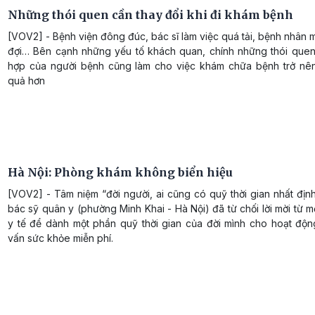
Những thói quen cần thay đổi khi đi khám bệnh
[VOV2] - Bệnh viện đông đúc, bác sĩ làm việc quá tải, bệnh nhân 
đợi… Bên cạnh những yếu tố khách quan, chính những thói que
hợp của người bệnh cũng làm cho việc khám chữa bệnh trở nê
quả hơn
Hà Nội: Phòng khám không biển hiệu
[VOV2] - Tâm niệm “đời người, ai cũng có quỹ thời gian nhất địn
bác sỹ quân y (phường Minh Khai - Hà Nội) đã từ chối lời mời từ m
y tế để dành một phần quỹ thời gian của đời mình cho hoạt độn
vấn sức khỏe miễn phí.