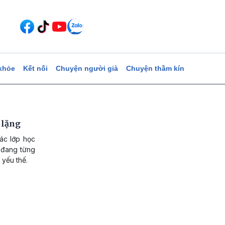
khỏe
Kết nối
Chuyện người già
Chuyện thầm kín
 lặng
ác lớp học
a đang từng
 yếu thế.