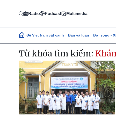
Nhảy đến nội dung
Radio
Podcast
Multimedia
Main navigation
Để Việt Nam cất cánh
Bàn và luận
Đời sống - X
Từ khóa tìm kiếm:
Khá