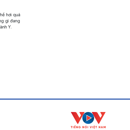
thể hơi quá
ng gì đang
gành Y.