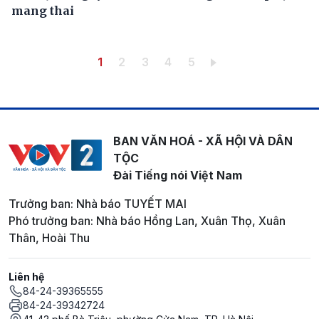
mang thai
Pagination
Trang hiện thời
Trang
Trang
Trang
Trang
1
2
3
4
5
BAN VĂN HOÁ - XÃ HỘI VÀ DÂN
TỘC
Đài Tiếng nói Việt Nam
Trưởng ban: Nhà báo TUYẾT MAI
Phó trưởng ban: Nhà báo Hồng Lan, Xuân Thọ, Xuân
Thân, Hoài Thu
Liên hệ
84-24-39365555
84-24-39342724