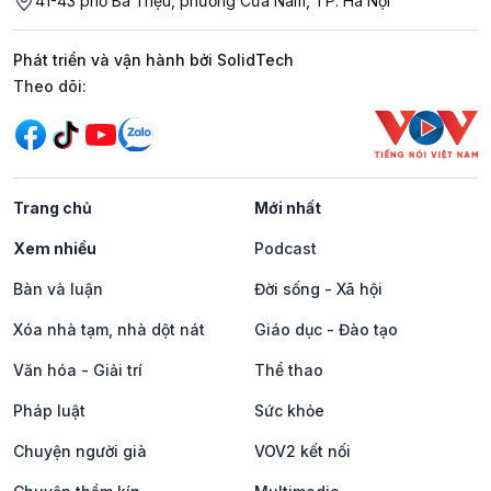
41-43 phố Bà Triệu, phường Cửa Nam, TP. Hà Nội
Phát triển và vận hành bởi SolidTech
Mạng xã hội
Theo dõi:
Trang chủ
Mới nhất
Xem nhiều
Podcast
Bàn và luận
Đời sống - Xã hội
Xóa nhà tạm, nhà dột nát
Giáo dục - Đào tạo
Văn hóa - Giải trí
Thể thao
Pháp luật
Sức khỏe
Chuyện người già
VOV2 kết nối