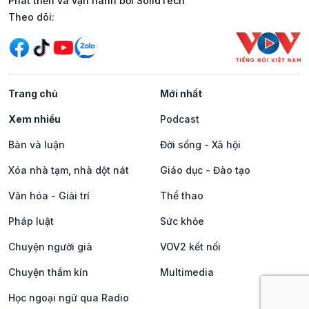
Phát triển và vận hành bởi SolidTech
Mạng xã hội
Theo dõi:
Trang chủ
Mới nhất
Xem nhiều
Podcast
Bàn và luận
Đời sống - Xã hội
Xóa nhà tạm, nhà dột nát
Giáo dục - Đào tạo
Văn hóa - Giải trí
Thể thao
Pháp luật
Sức khỏe
Chuyện người già
VOV2 kết nối
Chuyện thầm kín
Multimedia
Học ngoại ngữ qua Radio