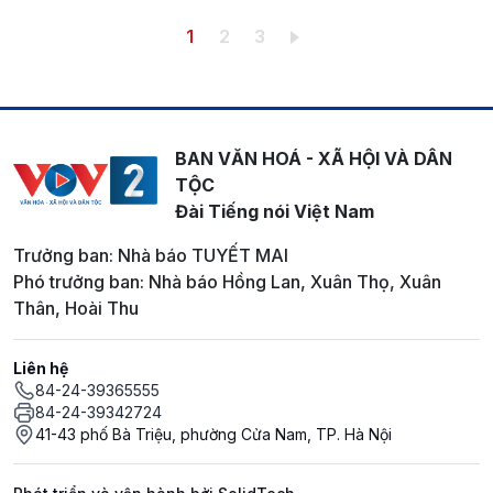
Pagination
Trang hiện thời
Trang
Trang
1
2
3
BAN VĂN HOÁ - XÃ HỘI VÀ DÂN
TỘC
Đài Tiếng nói Việt Nam
Trưởng ban: Nhà báo TUYẾT MAI
Phó trưởng ban: Nhà báo Hồng Lan, Xuân Thọ, Xuân
Thân, Hoài Thu
Liên hệ
84-24-39365555
84-24-39342724
41-43 phố Bà Triệu, phường Cửa Nam, TP. Hà Nội