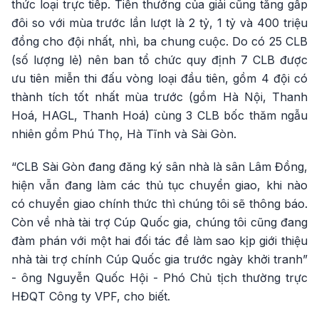
thức loại trực tiếp. Tiền thưởng của giải cũng tăng gấp
đôi so với mùa trước lần lượt là 2 tỷ, 1 tỷ và 400 triệu
đồng cho đội nhất, nhì, ba chung cuộc. Do có 25 CLB
(số lượng lẻ) nên ban tổ chức quy định 7 CLB được
ưu tiên miễn thi đấu vòng loại đầu tiên, gồm 4 đội có
thành tích tốt nhất mùa trước (gồm Hà Nội, Thanh
Hoá, HAGL, Thanh Hoá) cùng 3 CLB bốc thăm ngẫu
nhiên gồm Phú Thọ, Hà Tĩnh và Sài Gòn.
“CLB Sài Gòn đang đăng ký sân nhà là sân Lâm Đồng,
hiện vẫn đang làm các thủ tục chuyển giao, khi nào
có chuyển giao chính thức thì chúng tôi sẽ thông báo.
Còn về nhà tài trợ Cúp Quốc gia, chúng tôi cũng đang
đàm phán với một hai đối tác đề làm sao kịp giới thiệu
nhà tài trợ chính Cúp Quốc gia trước ngày khởi tranh”
- ông Nguyễn Quốc Hội - Phó Chủ tịch thường trực
HĐQT Công ty VPF, cho biết.