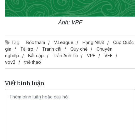
Ảnh: VPF
Tag:
Bốc thăm
V.League
Hạng Nhất
Cúp Quốc
gia
Tài trợ
Tranh cãi
Quy chế
Chuyên
nghiệp
Bất cập
Trần Anh Tú
VPF
VFF
vov2
thể thao
Viết bình luận