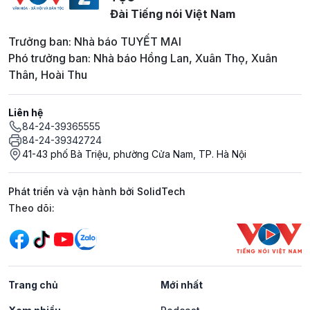
Đài Tiếng nói Việt Nam
Trưởng ban: Nhà báo TUYẾT MAI
Phó trưởng ban: Nhà báo Hồng Lan, Xuân Thọ, Xuân
Thân, Hoài Thu
Liên hệ
84-24-39365555
84-24-39342724
41-43 phố Bà Triệu, phường Cửa Nam, TP. Hà Nội
Phát triển và vận hành bởi SolidTech
Mạng xã hội
Theo dõi:
Trang chủ
Mới nhất