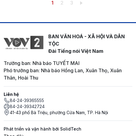
Pagination
Trang hiện thời
Trang
Trang
1
2
3
BAN VĂN HOÁ - XÃ HỘI VÀ DÂN
TỘC
Đài Tiếng nói Việt Nam
Trưởng ban: Nhà báo TUYẾT MAI
Phó trưởng ban: Nhà báo Hồng Lan, Xuân Thọ, Xuân
Thân, Hoài Thu
Liên hệ
84-24-39365555
84-24-39342724
41-43 phố Bà Triệu, phường Cửa Nam, TP. Hà Nội
Phát triển và vận hành bởi SolidTech