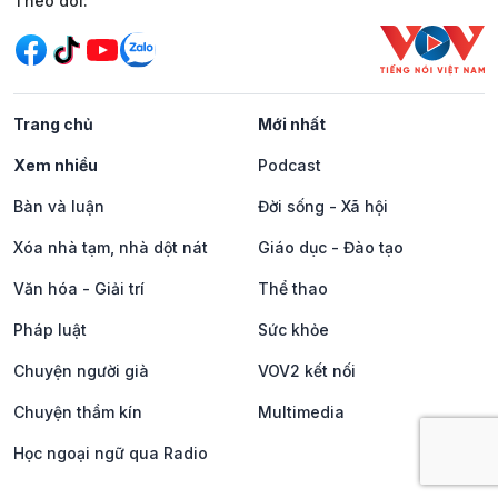
Mạng xã hội
Theo dõi:
Trang chủ
Mới nhất
Xem nhiều
Podcast
Bàn và luận
Đời sống - Xã hội
Xóa nhà tạm, nhà dột nát
Giáo dục - Đào tạo
Văn hóa - Giải trí
Thể thao
Pháp luật
Sức khỏe
Chuyện người già
VOV2 kết nối
Chuyện thầm kín
Multimedia
Học ngoại ngữ qua Radio