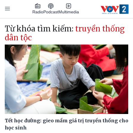
Nhảy đến nội dung
Podcast
Radio
Multimedia
Main navigation
Từ khóa tìm kiếm:
truyền thống
dân tộc
Tết học đường: gieo mầm giá trị truyền thống cho
học sinh