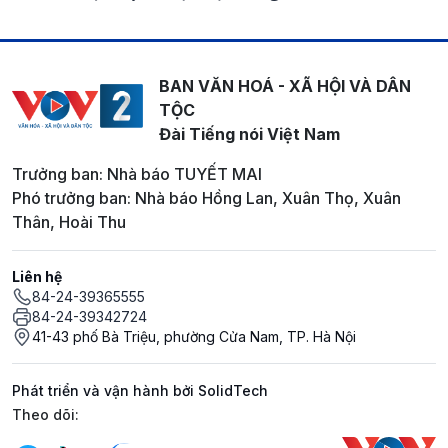
BAN VĂN HOÁ - XÃ HỘI VÀ DÂN
TỘC
Đài Tiếng nói Việt Nam
Trưởng ban: Nhà báo TUYẾT MAI
Phó trưởng ban: Nhà báo Hồng Lan, Xuân Thọ, Xuân
Thân, Hoài Thu
Liên hệ
84-24-39365555
84-24-39342724
41-43 phố Bà Triệu, phường Cửa Nam, TP. Hà Nội
Phát triển và vận hành bởi SolidTech
Mạng xã hội
Theo dõi: