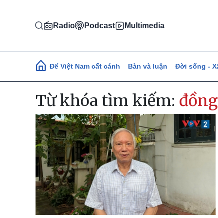
Nhảy đến nội dung
Radio
Podcast
Multimedia
Main navigation
Để Việt Nam cất cánh
Bàn và luận
Đời sống - X
Từ khóa tìm kiếm:
đồng