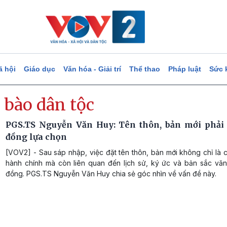
ã hội
Giáo dục
Văn hóa - Giải trí
Thể thao
Pháp luật
Sức 
 bào dân tộc
PGS.TS Nguyễn Văn Huy: Tên thôn, bản mới phải
đồng lựa chọn
[VOV2] - Sau sáp nhập, việc đặt tên thôn, bản mới không chỉ là
hành chính mà còn liên quan đến lịch sử, ký ức và bản sắc vă
đồng. PGS.TS Nguyễn Văn Huy chia sẻ góc nhìn về vấn đề này.