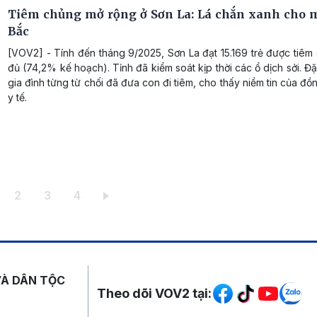
Tiêm chủng mở rộng ở Sơn La: Lá chắn xanh cho 
Bắc
[VOV2] - Tính đến tháng 9/2025, Sơn La đạt 15.169 trẻ được tiê
đủ (74,2% kế hoạch). Tỉnh đã kiểm soát kịp thời các ổ dịch sởi. Đặ
gia đình từng từ chối đã đưa con đi tiêm, cho thấy niềm tin của đ
y tế.
ang hiện thời
Trang
Trang
Trang
2
3
4
Mạng xã hội
VÀ DÂN TỘC
Theo dõi VOV2 tại: