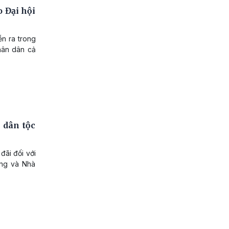
o Đại hội
ễn ra trong
hân dân cả
 dân tộc
đãi đối với
ảng và Nhà