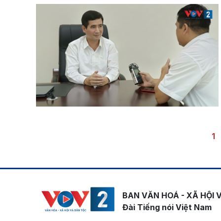
Pagination
Tr
1
BAN VĂN HOÁ - XÃ HỘI 
Đài Tiếng nói Việt Nam