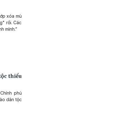
 lớp xóa mù
g" rồi. Các
nh mình.”
tộc thiểu
 Chính phủ
bào dân tộc