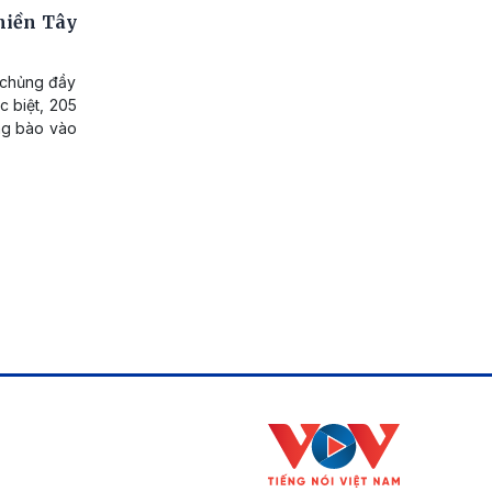
miền Tây
m chủng đầy
c biệt, 205
ồng bào vào