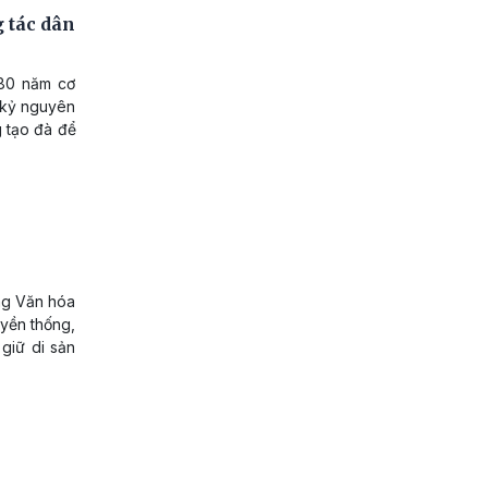
 tác dân
 80 năm cơ
 kỷ nguyên
g tạo đà để
ng Văn hóa
uyền thống,
 giữ di sản