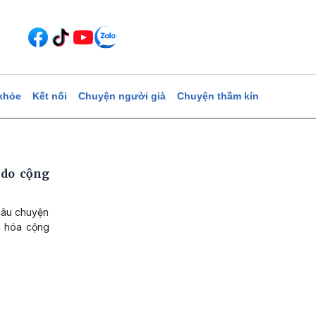
khỏe
Kết nối
Chuyện người già
Chuyện thầm kín
 do cộng
 câu chuyện
n hóa cộng