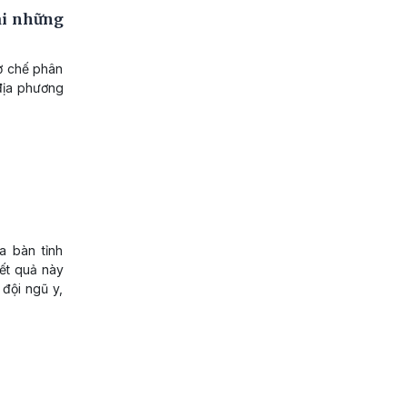
ải những
ơ chế phân
địa phương
a bàn tỉnh
kết quả này
 đội ngũ y,