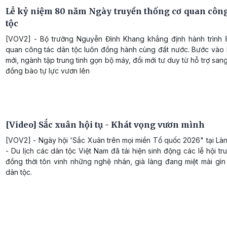
Lễ kỷ niệm 80 năm Ngày truyền thống cơ quan công
tộc
[VOV2] - Bộ trưởng Nguyễn Đình Khang khẳng định hành trình
quan công tác dân tộc luôn đồng hành cùng đất nước. Bước vào
mới, ngành tập trung tinh gọn bộ máy, đổi mới tư duy từ hỗ trợ san
đồng bào tự lực vươn lên
[Video] Sắc xuân hội tụ - Khát vọng vươn mình
[VOV2] - Ngày hội 'Sắc Xuân trên mọi miền Tổ quốc 2026" tại Là
- Du lịch các dân tộc Việt Nam đã tái hiện sinh động các lễ hội tr
đồng thời tôn vinh những nghệ nhân, già làng đang miệt mài gìn
dân tộc.