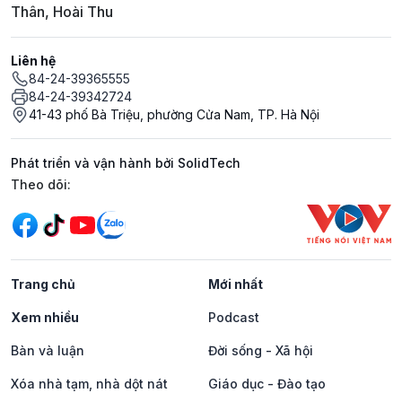
Thân, Hoài Thu
Liên hệ
84-24-39365555
84-24-39342724
41-43 phố Bà Triệu, phường Cửa Nam, TP. Hà Nội
Phát triển và vận hành bởi SolidTech
Mạng xã hội
Theo dõi:
Trang chủ
Mới nhất
Xem nhiều
Podcast
Bàn và luận
Đời sống - Xã hội
Xóa nhà tạm, nhà dột nát
Giáo dục - Đào tạo