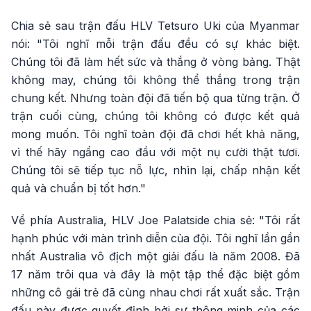
Chia sẻ sau trận đấu HLV Tetsuro Uki của Myanmar
nói: "Tôi nghĩ mỗi trận đấu đều có sự khác biệt.
Chúng tôi đã làm hết sức và thắng ở vòng bảng. Thật
không may, chúng tôi không thể thắng trong trận
chung kết. Nhưng toàn đội đã tiến bộ qua từng trận. Ở
trận cuối cùng, chúng tôi không có được kết quả
mong muốn. Tôi nghĩ toàn đội đã chơi hết khả năng,
vì thế hãy ngẩng cao đầu với một nụ cười thật tươi.
Chúng tôi sẽ tiếp tục nỗ lực, nhìn lại, chấp nhận kết
quả và chuẩn bị tốt hơn."
Về phía Australia, HLV Joe Palatside chia sẻ: "Tôi rất
hạnh phúc với màn trình diễn của đội. Tôi nghĩ lần gần
nhất Australia vô địch một giải đấu là năm 2008. Đã
17 năm trôi qua và đây là một tập thể đặc biệt gồm
những cô gái trẻ đã cùng nhau chơi rất xuất sắc. Trận
đấu này được quyết định bởi sự thông minh của các