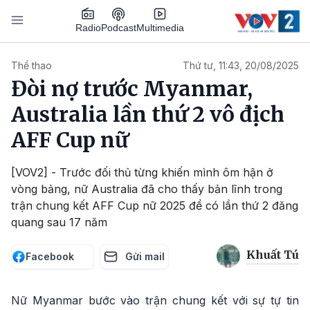
Nhảy đến nội dung
Podcast
Radio
Multimedia
Main navigation
Thể thao
Thứ tư, 11:43, 20/08/2025
Đòi nợ trước Myanmar,
Australia lần thứ 2 vô địch
AFF Cup nữ
[VOV2] - Trước đối thủ từng khiến mình ôm hận ở
vòng bảng, nữ Australia đã cho thấy bản lĩnh trong
trận chung kết AFF Cup nữ 2025 để có lần thứ 2 đăng
quang sau 17 năm
Khuất Tú
Facebook
Gửi mail
Nữ Myanmar bước vào trận chung kết với sự tự tin