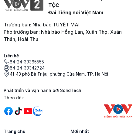
TỘC
Đài Tiếng nói Việt Nam
Trưởng ban: Nhà báo TUYẾT MAI
Phó trưởng ban: Nhà báo Hồng Lan, Xuân Thọ, Xuân
Thân, Hoài Thu
Liên hệ
84-24-39365555
84-24-39342724
41-43 phố Bà Triệu, phường Cửa Nam, TP. Hà Nội
Phát triển và vận hành bởi SolidTech
Mạng xã hội
Theo dõi:
Trang chủ
Mới nhất