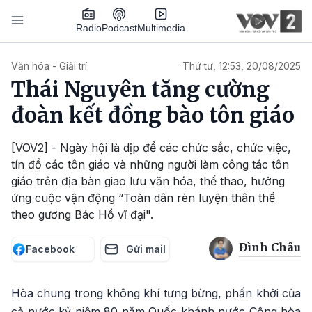
Nhảy đến nội dung
Podcast
Radio
Multimedia
Main navigation
Văn hóa - Giải trí
Thứ tư, 12:53, 20/08/2025
Thái Nguyên tăng cường
đoàn kết đồng bào tôn giáo
[VOV2] - Ngày hội là dịp để các chức sắc, chức việc,
tín đồ các tôn giáo và những người làm công tác tôn
giáo trên địa bàn giao lưu văn hóa, thể thao, hưởng
ứng cuộc vận động “Toàn dân rèn luyện thân thể
theo gương Bác Hồ vĩ đại".
Đình Châu
Facebook
Gửi mail
Hòa chung trong không khí tưng bừng, phấn khởi của
cả nước kỷ niệm 80 năm Quốc khánh nước Cộng hòa