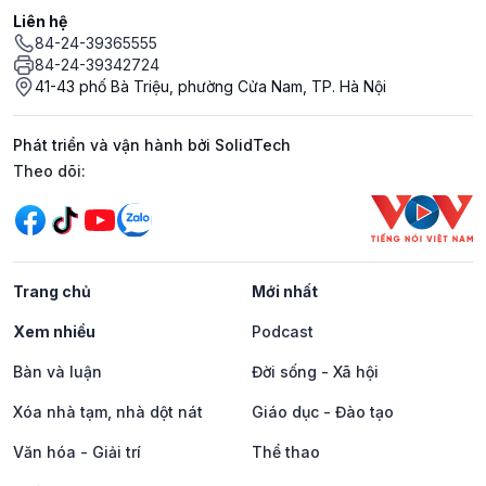
Liên hệ
84-24-39365555
84-24-39342724
41-43 phố Bà Triệu, phường Cửa Nam, TP. Hà Nội
Phát triển và vận hành bởi SolidTech
Mạng xã hội
Theo dõi:
Trang chủ
Mới nhất
Xem nhiều
Podcast
Bàn và luận
Đời sống - Xã hội
Xóa nhà tạm, nhà dột nát
Giáo dục - Đào tạo
Văn hóa - Giải trí
Thể thao