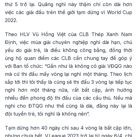
thứ 5 trở lại. Quãng nghỉ này thậm chí còn dài hơn
việc các giải đấu trên thế giới tạm dừng vì World Cup
2022.
Theo HLV Vũ Hồng Việt của CLB Thép Xanh Nam
Định, việc mùa giải chuyên nghiệp nghỉ dài hạn, chủ
yếu do giải trẻ, là điều không công bằng, đồng thời
ủng hộ quan điểm các CLB cần chung tay để góp ý
với Ban tổ chức: “Gần như là không có giải VĐQG nào
mà cứ thi đấu mấy vòng lại nghỉ một tháng. Theo lịch
sắp tới thì tôi thấy là cũng sẽ thi đấu 3 vòng lại tiếp tục
nghỉ hơn một tháng nữa, rất bất cập, ảnh hưởng
nhiều đến phong độ thi đấu của các cầu thủ. Nếu mà
nghỉ cho ĐTQG như thế cũng là dài, đằng này lại là
đội tuyển trẻ, tôi nghĩ là không nên”.
Tạm dừng hơn 40 ngày chỉ sau 4 vòng là bất cập lớn,
nhưng chưa hết, V.League 2023 trở lại từ ngày 6/4, chỉ