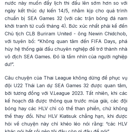
nước này muốn đẩy lịch thi đấu lên sớm hơn so với
ngày kết thúc dự kiến 14/5, nhằm kịp cho quá trình
chuẩn bị SEA Games 32 (với các trận bóng đá nam
khởi tranh từ cuối tháng 4). Bức xúc nhất phải kể đến
Chủ tịch CLB Buriram United - ông Newin Chidchob,
với tuyên bố: “Không quan tâm đến FIFA Days, phá
hủy hệ thống giải đấu chuyên nghiệp để trở thành nhà
vô địch SEA Games. Đó là tầm nhìn của người nghiệp
dư!”.
Câu chuyện của Thai League không dừng để phục vụ
đội U22 Thái Lan dự SEA Games 32 được quan tâm,
bởi tương đồng với V.League 2023. Tất nhiên, khi các
kế hoạch đã được thông qua trước mùa giải, các đội
bóng hay các HLV chỉ cỏ thể than phiền, chứ không
thể thay đổi. Như HLV Kiatisuk chẳng hạn, khi được
hỏi về chuyện này chỉ khéo léo nói rằng: “các HLV
khác nói hết rồi nên tôi đâu còn gì đâu để nói”.