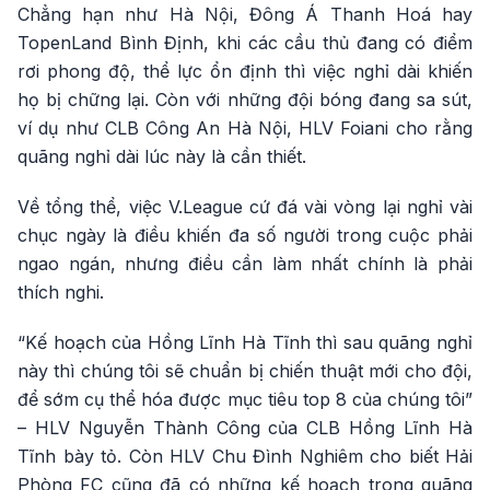
Chẳng hạn như Hà Nội, Đông Á Thanh Hoá hay
TopenLand Bình Định, khi các cầu thủ đang có điểm
rơi phong độ, thể lực ổn định thì việc nghỉ dài khiến
họ bị chững lại. Còn với những đội bóng đang sa sút,
ví dụ như CLB Công An Hà Nội, HLV Foiani cho rằng
quãng nghỉ dài lúc này là cần thiết.
Về tổng thể, việc V.League cứ đá vài vòng lại nghỉ vài
chục ngày là điều khiến đa số người trong cuộc phải
ngao ngán, nhưng điều cần làm nhất chính là phải
thích nghi.
“Kế hoạch của Hồng Lĩnh Hà Tĩnh thì sau quãng nghỉ
này thì chúng tôi sẽ chuẩn bị chiến thuật mới cho đội,
để sớm cụ thể hóa được mục tiêu top 8 của chúng tôi”
– HLV Nguyễn Thành Công của CLB Hồng Lĩnh Hà
Tĩnh bày tỏ. Còn HLV Chu Đình Nghiêm cho biết Hải
Phòng FC cũng đã có những kế hoạch trong quãng