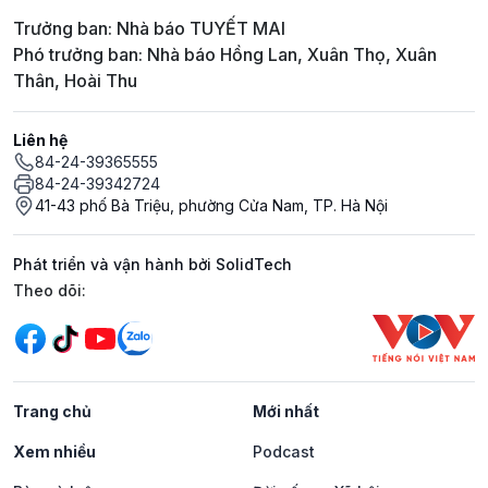
Trưởng ban: Nhà báo TUYẾT MAI
Phó trưởng ban: Nhà báo Hồng Lan, Xuân Thọ, Xuân
Thân, Hoài Thu
Liên hệ
84-24-39365555
84-24-39342724
41-43 phố Bà Triệu, phường Cửa Nam, TP. Hà Nội
Phát triển và vận hành bởi SolidTech
Mạng xã hội
Theo dõi:
Trang chủ
Mới nhất
Xem nhiều
Podcast