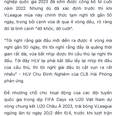
nghiệp quốc gia 2023 đã sớm được công bố từ cuối
năm 2022. Nhưng dù đã xác định trước thì khi
V.League mùa này chính thức tạm nghỉ tới gần 50
ngày, trong bối cảnh vừa đi qua 4 vòng đấu, rõ ràng
đó là tình cảnh "dở khóc, dở cười".
“Tôi nghĩ rằng giải đấu mới diễn ra được 4 vòng mà
nghỉ gần 50 ngày, thì tôi nghĩ rẵng đấy là quãng thời
gian rất dài, vừa bắt nhịp được thì cầu thủ lại nghỉ thi
đấu. Tới đây HLV lại phải bắt đầu lấy lại nhịp thi đấu
của cầu thủ, thì tôi nghĩ giải đấu bị cắt vụn ra rất
nhiều” - HLV Chu Đình Nghiêm của CLB Hải Phòng
phản ứng.
Để nhường chỗ cho hoạt động của các đội tuyển
quốc gia trong dịp FIFA Days và U20 Việt Nam dự
vòng chung kết U20 Châu Á 2023, trái bóng V.League
ngừng lăn từ ngày 20/2 đến 6/4, trước khi lượt trận