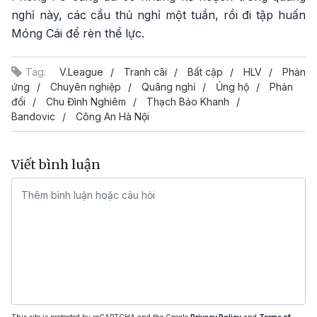
nghỉ này, các cầu thủ nghỉ một tuần, rồi đi tập huấn
Móng Cái để rèn thể lực.
Tag:
V.League
Tranh cãi
Bất cập
HLV
Phản
ứng
Chuyên nghiệp
Quãng nghỉ
Ủng hộ
Phản
đối
Chu Đình Nghiêm
Thạch Bảo Khanh
Bandovic
Công An Hà Nội
Viết bình luận
This site is protected by reCAPTCHA and the Google
Privacy Policy
and
Terms of