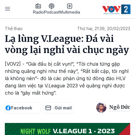
Nhảy đến nội dung
Podcast
Radio
Multimedia
Main navigation
Thể thao
Thứ hai, 21:39, 20/02/2023
Lạ lùng V.League: Đá vài
vòng lại nghỉ vài chục ngày
[VOV2] - “Giải đấu bị cắt vụn!”, “Tôi chưa từng gặp
những quãng nghỉ như thế này”, “Rất bất cập, tôi nghĩ
là không nên”- đó là các phản ứng từ đông đảo HLV
đang làm việc tại V.League 2023 về quãng nghỉ được
cho là “gây mất hứng”.
Ngô Đức
Facebook
Gửi mail