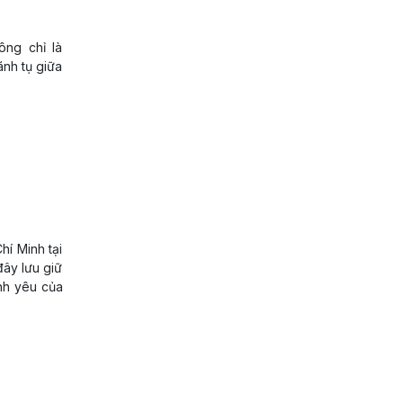
ông chỉ là
ãnh tụ giữa
hí Minh tại
đây lưu giữ
ính yêu của