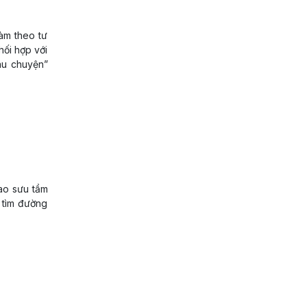
àm theo tư
hối hợp với
âu chuyện”
ao sưu tầm
i tìm đường