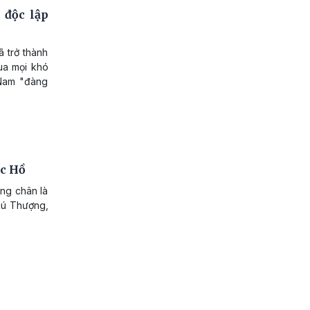
 độc lập
 trở thành
ua mọi khó
 Nam "đàng
ác Hồ
ừng chân là
hú Thượng,