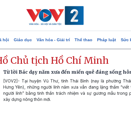
ã hội
Giáo dục
Văn hóa - Giải trí
Thể thao
Pháp luật
Sức 
Hồ Chủ tịch Hồ Chí Minh
Từ lời Bác dạy năm xưa đến miền quê đáng sống h
[VOV2]- Tại huyện Vũ Thư, tỉnh Thái Bình (nay là phường Thái 
Hưng Yên), những người lính năm xưa vẫn đang lặng thầm “viết t
người lính” bằng tinh thần trách nhiệm và sự gương mẫu trong 
xây dựng nông thôn mới.