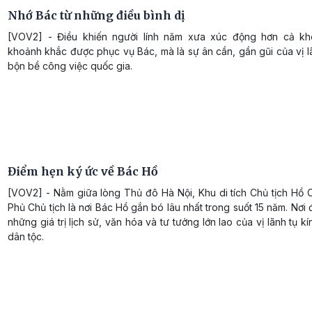
Nhớ Bác từ những điều bình dị
[VOV2] - Điều khiến người lính năm xưa xúc động hơn cả kh
khoảnh khắc được phục vụ Bác, mà là sự ân cần, gần gũi của vị l
bộn bề công việc quốc gia.
Điểm hẹn ký ức về Bác Hồ
[VOV2] - Nằm giữa lòng Thủ đô Hà Nội, Khu di tích Chủ tịch Hồ C
Phủ Chủ tịch là nơi Bác Hồ gắn bó lâu nhất trong suốt 15 năm. Nơi 
những giá trị lịch sử, văn hóa và tư tưởng lớn lao của vị lãnh tụ k
dân tộc.