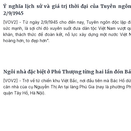
Ý nghĩa lịch sử và giá trị thời đại của Tuyên ngôn
2/9/1945
[VOV2] - Từ ngày 2/9/1945 cho đến nay, Tuyên ngôn độc lập đã
sức mạnh, là sợi chỉ đỏ xuyên suốt đưa dân tộc Việt Nam vượt q
khăn, thách thức để đoàn kết, nỗ lực xây dựng một nước Việt
hoàng hơn, to đẹp hơn".
Ngôi nhà đặc biệt ở Phú Thượng từng hai lần đón B
[VOV2] - Trở về từ chiến khu Việt Bắc, nơi đầu tiên mà Bác Hồ d
căn nhà của cụ Nguyễn Thị An tại làng Phú Gia (nay là phường P
quận Tây Hồ, Hà Nội).