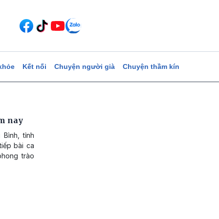
khỏe
Kết nối
Chuyện người già
Chuyện thầm kín
ôm nay
Bình, tỉnh
iếp bài ca
phong trào