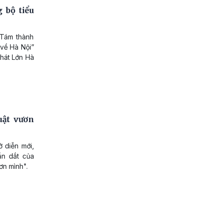
 bộ tiểu
Tám thành
 về Hà Nội”
 hát Lớn Hà
uật vươn
 diễn mới,
ẫn dắt của
ơn mình".