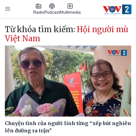
Nhảy đến nội dung
Podcast
Radio
Multimedia
Main navigation
Từ khóa tìm kiếm:
Hội người mù
Việt Nam
Chuyện tình của người lính từng “xếp bút nghiên
lên đường ra trận"