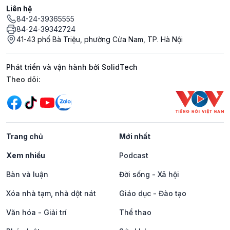
Liên hệ
84-24-39365555
84-24-39342724
41-43 phố Bà Triệu, phường Cửa Nam, TP. Hà Nội
Phát triển và vận hành bởi SolidTech
Mạng xã hội
Theo dõi:
Trang chủ
Mới nhất
Xem nhiều
Podcast
Bàn và luận
Đời sống - Xã hội
Xóa nhà tạm, nhà dột nát
Giáo dục - Đào tạo
Văn hóa - Giải trí
Thể thao