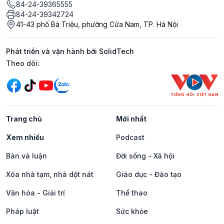
84-24-39365555
84-24-39342724
41-43 phố Bà Triệu, phường Cửa Nam, TP. Hà Nội
Phát triển và vận hành bởi SolidTech
Mạng xã hội
Theo dõi:
Trang chủ
Mới nhất
Xem nhiều
Podcast
Bàn và luận
Đời sống - Xã hội
Xóa nhà tạm, nhà dột nát
Giáo dục - Đào tạo
Văn hóa - Giải trí
Thể thao
Pháp luật
Sức khỏe