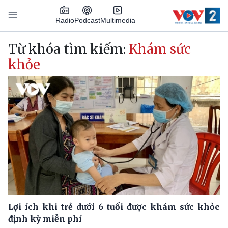
Nhảy đến nội dung
Podcast
Radio
Multimedia
Main navigation
Từ khóa tìm kiếm:
Khám sức
khỏe
Lợi ích khi trẻ dưới 6 tuổi được khám sức khỏe
định kỳ miễn phí