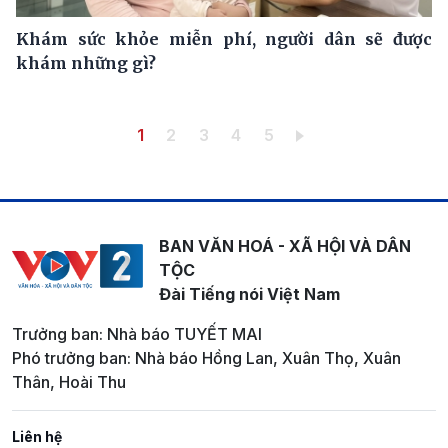
Khám sức khỏe miễn phí, người dân sẽ được
khám những gì?
Pagination
Trang hiện thời
Trang
Trang
Trang
Trang
1
2
3
4
5
BAN VĂN HOÁ - XÃ HỘI VÀ DÂN
TỘC
Đài Tiếng nói Việt Nam
Trưởng ban: Nhà báo TUYẾT MAI
Phó trưởng ban: Nhà báo Hồng Lan, Xuân Thọ, Xuân
Thân, Hoài Thu
Liên hệ