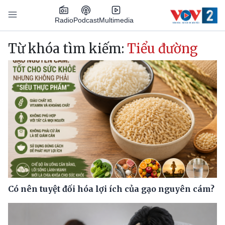
Nhảy đến nội dung
Podcast
Radio
Multimedia
Main navigation
Từ khóa tìm kiếm:
Tiểu đường
Có nên tuyệt đối hóa lợi ích của gạo nguyên cám?