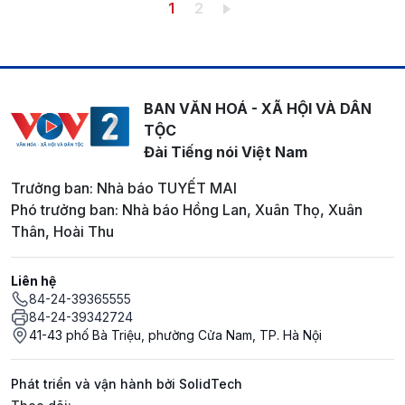
Pagination
Trang hiện thời
Trang
1
2
BAN VĂN HOÁ - XÃ HỘI VÀ DÂN
TỘC
Đài Tiếng nói Việt Nam
Trưởng ban: Nhà báo TUYẾT MAI
Phó trưởng ban: Nhà báo Hồng Lan, Xuân Thọ, Xuân
Thân, Hoài Thu
Liên hệ
84-24-39365555
84-24-39342724
41-43 phố Bà Triệu, phường Cửa Nam, TP. Hà Nội
Phát triển và vận hành bởi SolidTech