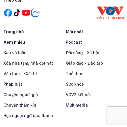
Mạng xã hội
Theo dõi:
Trang chủ
Mới nhất
Xem nhiều
Podcast
Bàn và luận
Đời sống - Xã hội
Xóa nhà tạm, nhà dột nát
Giáo dục - Đào tạo
Văn hóa - Giải trí
Thể thao
Pháp luật
Sức khỏe
Chuyện người già
VOV2 kết nối
Chuyện thầm kín
Multimedia
Học ngoại ngữ qua Radio